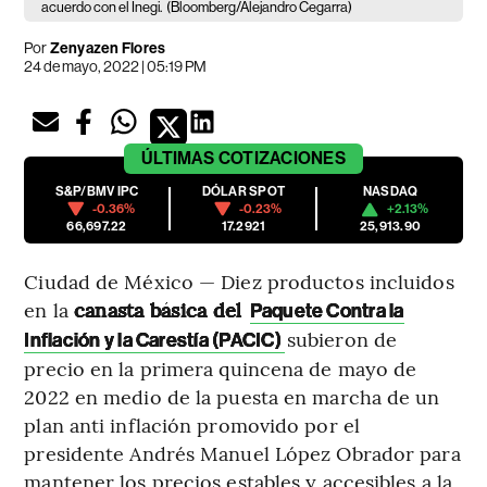
acuerdo con el Inegi.
(Bloomberg/Alejandro Cegarra)
Por
Zenyazen Flores
24 de mayo, 2022 | 05:19 PM
ÚLTIMAS
COTIZACIONES
S&P/BMV IPC
DÓLAR SPOT
NASDAQ
-0.36%
-0.23%
+2.13%
66,697.22
17.2921
25,913.90
Ciudad de México — Diez productos incluidos
en la
canasta básica del
Paquete Contra la
subieron de
Inflación y la Carestía (PACIC)
precio en la primera quincena de mayo de
2022 en medio de la puesta en marcha de un
plan anti inflación promovido por el
presidente Andrés Manuel López Obrador para
mantener los precios estables y accesibles a la