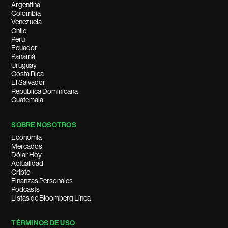
Argentina
Colombia
Venezuela
Chile
Perú
Ecuador
Panamá
Uruguay
Costa Rica
El Salvador
República Dominicana
Guatemala
SOBRE NOSOTROS
Economía
Mercados
Dólar Hoy
Actualidad
Cripto
Finanzas Personales
Podcasts
Listas de Bloomberg Línea
TÉRMINOS DE USO