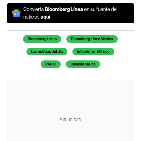
Convierta
Bloomberg Línea
en su fuente de
noticias
aquí
Temas de este artículo
Bloomberg Línea
Bloomberg Línea México
Las noticias del día
Inflación en México
PACIC
Canasta básica
PUBLICIDAD