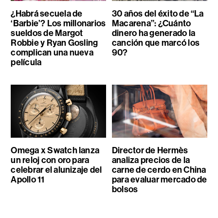
¿Habrá secuela de
30 años del éxito de “La
‘Barbie’? Los millonarios
Macarena”: ¿Cuánto
sueldos de Margot
dinero ha generado la
Robbie y Ryan Gosling
canción que marcó los
complican una nueva
90?
película
Omega x Swatch lanza
Director de Hermès
un reloj con oro para
analiza precios de la
celebrar el alunizaje del
carne de cerdo en China
Apollo 11
para evaluar mercado de
bolsos