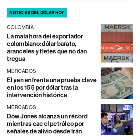
NOTICIAS DEL DÓLAR HOY
COLOMBIA
La mala hora del exportador
colombiano: dólar barato,
aranceles y fletes que no dan
tregua
MERCADOS
El yen enfrenta una prueba clave
en los 155 por dólar tras la
intervención histórica
MERCADOS
Dow Jones alcanza un récord
mientras cae el petróleo por
señales de alivio desde Irán