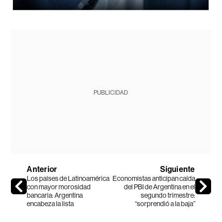
PUBLICIDAD
Anterior
Siguiente
Los países de Latinoamérica
Economistas anticipan caída
con mayor morosidad
del PBI de Argentina en el
bancaria: Argentina
segundo trimestre:
encabeza la lista
“sorprendió a la baja”