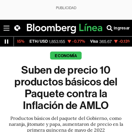
PUBLICIDAD
Ingresar
ETH/USD
-0.77%
Visa
-0.13%
MercadoLibr
1,853.155
365.67
ECONOMÍA
Suben de precio 10
productos básicos del
Paquete contra la
Inflación de AMLO
Productos básicos del paquete del Gobierno, como
naranja, jitomate y papa, aumentaron de precio en la
primera quincena de mayo de 2022