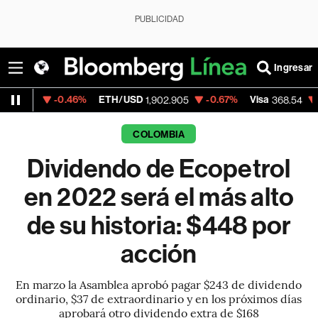
PUBLICIDAD
Ingresar
0.46%
ETH/USD
-0.67%
Visa
-0.28%
Mer
1,902.905
368.54
COLOMBIA
Dividendo de Ecopetrol
en 2022 será el más alto
de su historia: $448 por
acción
En marzo la Asamblea aprobó pagar $243 de dividendo
ordinario, $37 de extraordinario y en los próximos días
aprobará otro dividendo extra de $168