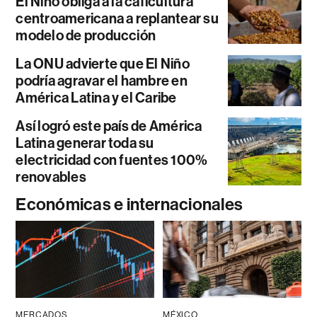
El Niño obliga a la caficultura
centroamericana a replantear su
modelo de producción
La ONU advierte que El Niño
podría agravar el hambre en
América Latina y el Caribe
Así logró este país de América
Latina generar toda su
electricidad con fuentes 100%
renovables
Económicas e internacionales
MERCADOS
MÉXICO