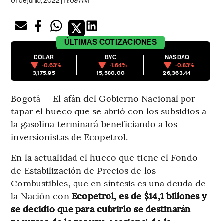
01 de junio, 2022 | 11:09 AM
ÚLTIMAS
COTIZACIONES
DÓLAR
BVC
NASDAQ
-0.63%
-1.64%
-0.83%
3,175.95
15,580.00
26,363.44
Bogotá — El afán del Gobierno Nacional por
tapar el hueco que se abrió con los subsidios a
la gasolina terminará beneficiando a los
inversionistas de Ecopetrol.
En la actualidad el hueco que tiene el Fondo
de Estabilización de Precios de los
Combustibles, que en síntesis es una deuda de
la Nación con
Ecopetrol, es de $14,1 billones y
se decidió que para cubrirlo se destinarán