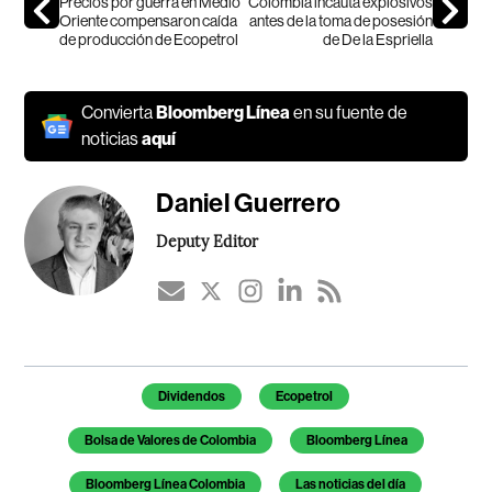
Precios por guerra en Medio
Colombia incauta explosivos
Oriente compensaron caída
antes de la toma de posesión
de producción de Ecopetrol
de De la Espriella
Convierta
Bloomberg Línea
en su fuente de
noticias
aquí
Daniel Guerrero
Deputy Editor
Temas de este artículo
Dividendos
Ecopetrol
Bolsa de Valores de Colombia
Bloomberg Línea
Bloomberg Línea Colombia
Las noticias del día