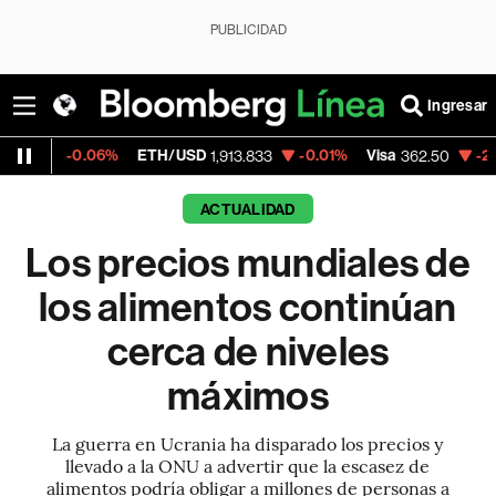
PUBLICIDAD
Ingresar
06%
ETH/USD
-0.01%
Visa
-2.15%
Mercad
1,913.833
362.50
ACTUALIDAD
Los precios mundiales de
los alimentos continúan
cerca de niveles
máximos
La guerra en Ucrania ha disparado los precios y
llevado a la ONU a advertir que la escasez de
alimentos podría obligar a millones de personas a