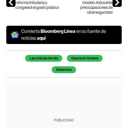
reforma tributaria y
modelo Astra ante
congelará el gasto público
preocupaciones de
ciberseguridad
Convierta
Bloomberg Línea
en su fuente de
noticias
aquí
Temas de este artículo
Las noticias del día
Guerra en Ucrania
Alimentos
PUBLICIDAD