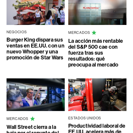
NEGOCIOS
MERCADOS
Burger King dispara sus
La acción más rentable
ventas en EE.UU. con un
del S&P 500 cae con
nuevo Whopper y una
fuerza tras sus
promoción de Star Wars
resultados: qué
preocupa al mercado
ESTADOS UNIDOS
MERCADOS
Productividad laboral de
Wall Street cierra a la
EE.UU. acelera más de
baja por el repunte del