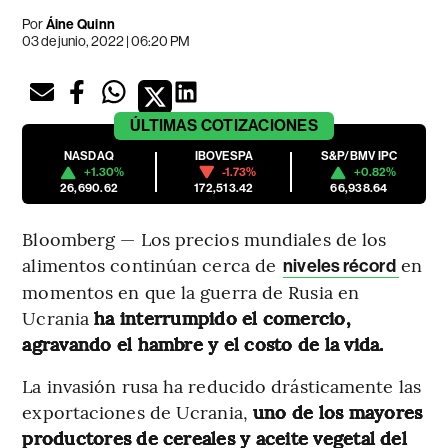
Por
Áine Quinn
03 de junio, 2022 | 06:20 PM
ÚLTIMAS
COTIZACIONES
NASDAQ
IBOVESPA
S&P/BMV IPC
+1.30%
-1.73%
+0.82%
26,690.62
172,513.42
66,938.64
Bloomberg — Los precios mundiales de los
alimentos continúan cerca de
en
niveles récord
momentos en que la guerra de Rusia en
Ucrania
ha interrumpido el comercio,
agravando el hambre y el costo de la vida.
La invasión rusa ha reducido drásticamente las
exportaciones de Ucrania,
uno de los mayores
productores de cereales y aceite vegetal del