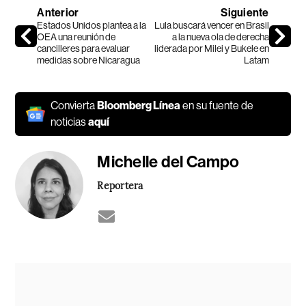
Anterior
Siguiente
Estados Unidos plantea a la
Lula buscará vencer en Brasil
OEA una reunión de
a la nueva ola de derecha
cancilleres para evaluar
liderada por Milei y Bukele en
medidas sobre Nicaragua
Latam
Convierta
Bloomberg Línea
en su fuente de
noticias
aquí
Michelle del Campo
Reportera