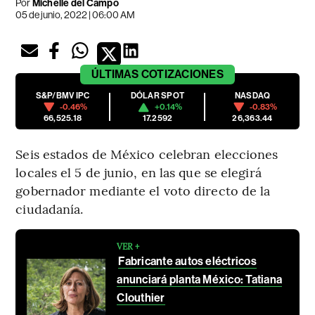
Por
Michelle del Campo
05 de junio, 2022 | 06:00 AM
ÚLTIMAS
COTIZACIONES
S&P/BMV IPC
DÓLAR SPOT
NASDAQ
-0.46%
+0.14%
-0.83%
66,525.18
17.2592
26,363.44
Seis estados de México celebran elecciones
locales el 5 de junio, en las que se elegirá
gobernador mediante el voto directo de la
ciudadanía.
VER +
Fabricante autos eléctricos
anunciará planta México: Tatiana
Clouthier