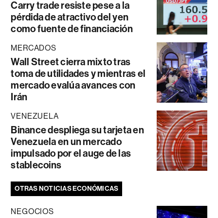
Carry trade resiste pese a la
pérdida de atractivo del yen
como fuente de financiación
MERCADOS
Wall Street cierra mixto tras
toma de utilidades y mientras el
mercado evalúa avances con
Irán
VENEZUELA
Binance despliega su tarjeta en
Venezuela en un mercado
impulsado por el auge de las
stablecoins
OTRAS NOTICIAS ECONÓMICAS
NEGOCIOS