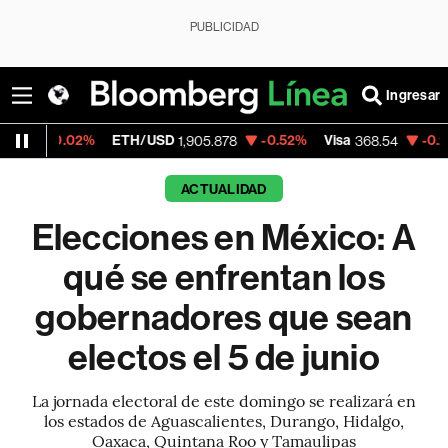
PUBLICIDAD
Ingresar
2%
ETH/USD
-0.52%
Visa
-0.28%
Mercad
1,905.878
368.54
ACTUALIDAD
Elecciones en México: A
qué se enfrentan los
gobernadores que sean
electos el 5 de junio
La jornada electoral de este domingo se realizará en
los estados de Aguascalientes, Durango, Hidalgo,
Oaxaca, Quintana Roo y Tamaulipas