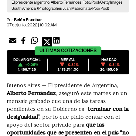
El presidente argentino, Alberto Fernández
Foto: Pool/Getty Images
South America
(Photographer: Juan Mabromata/Poo/Pool)
Por
Belén Escobar
07 de junio, 2022 | 10:02 AM
ÚLTIMAS
COTIZACIONES
DÓLAR OFICIAL
MERVAL
NASDAQ
+0.05%
-0.32%
-0.34%
1,496.7126
3,178,744.00
26,495.09
Buenos Aires — El presidente de Argentina,
Alberto Fernández
, aseguró este martes en un
mensaje grabado que una de las tareas
pendientes en su Gobierno es “
terminar con la
desigualdad
”, por lo que pidió contar con el
apoyo del sector privado para
que las
oportunidades que se presenten en el país “no