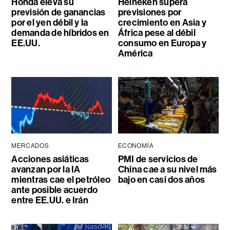
Honda eleva su
Heineken supera
previsión de ganancias
previsiones por
por el yen débil y la
crecimiento en Asia y
demanda de híbridos en
África pese al débil
EE.UU.
consumo en Europa y
América
MERCADOS
ECONOMÍA
Acciones asiáticas
PMI de servicios de
avanzan por la IA
China cae a su nivel más
mientras cae el petróleo
bajo en casi dos años
ante posible acuerdo
entre EE.UU. e Irán