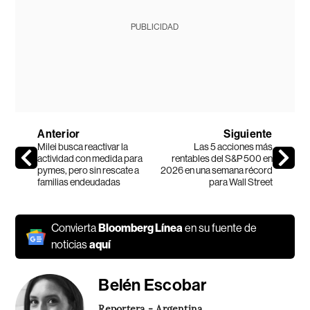
PUBLICIDAD
Anterior
Siguiente
Milei busca reactivar la
Las 5 acciones más
actividad con medida para
rentables del S&P 500 en
pymes, pero sin rescate a
2026 en una semana récord
familias endeudadas
para Wall Street
Convierta
Bloomberg Línea
en su fuente de
noticias
aquí
Belén Escobar
Reportera - Argentina