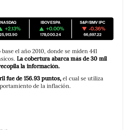
NASDAQ
IBOVESPA
S&P/BMV IPC
+2.13%
+0.00%
-0.36%
25,913.90
178,000.24
66,697.22
 base el año 2010, donde se miden 441
ásicos.
La cobertura abarca más de 30 mil
ecopila la información.
il fue de 156.93 puntos,
el cual se utiliza
portamiento de la inflación.