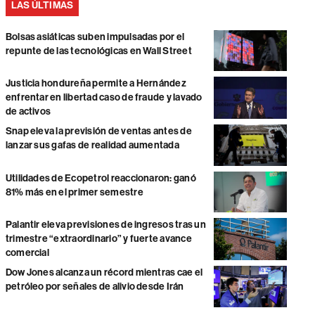
LAS ÚLTIMAS
Bolsas asiáticas suben impulsadas por el
repunte de las tecnológicas en Wall Street
Justicia hondureña permite a Hernández
enfrentar en libertad caso de fraude y lavado
de activos
Snap eleva la previsión de ventas antes de
lanzar sus gafas de realidad aumentada
Utilidades de Ecopetrol reaccionaron: ganó
81% más en el primer semestre
Palantir eleva previsiones de ingresos tras un
trimestre “extraordinario” y fuerte avance
comercial
Dow Jones alcanza un récord mientras cae el
petróleo por señales de alivio desde Irán