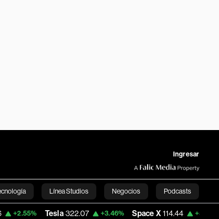
Ingresar
ecnología
Línea Studios
Negocios
Podcasts
Tesla
322.07
Space X
114.44
Dólar 
55%
+3.46%
+5.65%
English