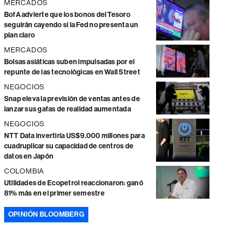
MERCADOS
BofA advierte que los bonos del Tesoro
seguirán cayendo si la Fed no presenta un
plan claro
MERCADOS
Bolsas asiáticas suben impulsadas por el
repunte de las tecnológicas en Wall Street
NEGOCIOS
Snap eleva la previsión de ventas antes de
lanzar sus gafas de realidad aumentada
NEGOCIOS
NTT Data invertiría US$9.000 millones para
cuadruplicar su capacidad de centros de
datos en Japón
COLOMBIA
Utilidades de Ecopetrol reaccionaron: ganó
81% más en el primer semestre
OPINIÓN BLOOMBERG