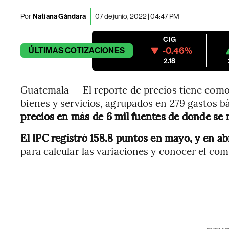
Por
Natiana Gándara
07 de junio, 2022 | 04:47 PM
CIG
-0.46%
ÚLTIMAS
COTIZACIONES
2.18
Guatemala — El reporte de precios tiene como
bienes y servicios, agrupados en 279 gastos b
precios en más de 6 mil fuentes de donde se r
El IPC registró 158.8 puntos en mayo, y en abr
para calcular las variaciones y conocer el com