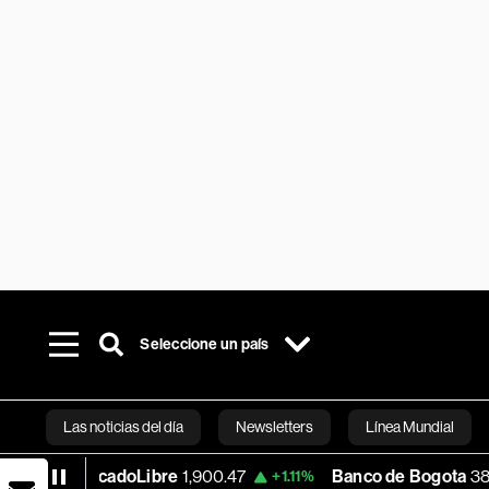
Seleccione un país
Las noticias del día
Newsletters
Línea Mundial
MercadoLibre
1,900.47
Banco de Bogota
38,800.00
+1.11%
Bloomberg 