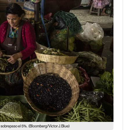
 sobrepaso el 5%.
(Bloomberg/Victor J. Blue)