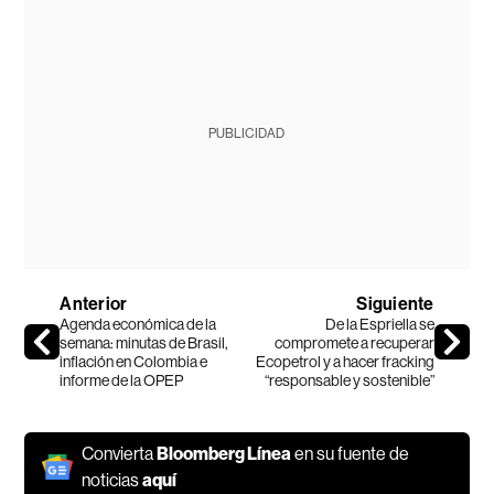
PUBLICIDAD
Anterior
Siguiente
Agenda económica de la
De la Espriella se
semana: minutas de Brasil,
compromete a recuperar
inflación en Colombia e
Ecopetrol y a hacer fracking
informe de la OPEP
“responsable y sostenible”
Convierta
Bloomberg Línea
en su fuente de
noticias
aquí