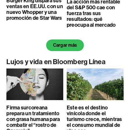
Burger King dispara sus
La acción más rentable
ventas en EE.UU. con un
del S&P 500 cae con
nuevo Whopper y una
fuerza tras sus
promoción de Star Wars
resultados: qué
preocupa al mercado
Cargar más
Lujos y vida en Bloomberg Línea
Firma surcoreana
Este es el destino
prepara un tratamiento
vinícola donde el
con grasa humana para
turismo crece, mientras
combatir el “rostro de
el consumo mundial de