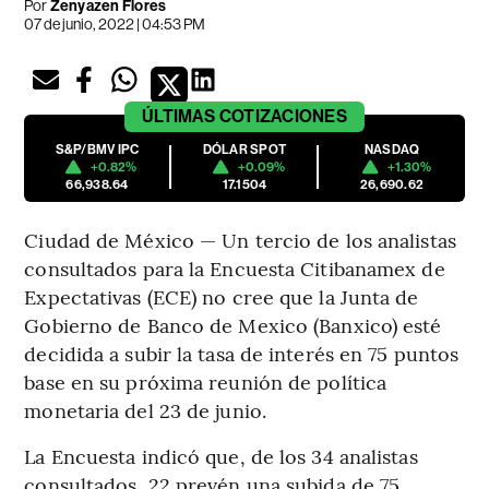
Por
Zenyazen Flores
07 de junio, 2022 | 04:53 PM
ÚLTIMAS
COTIZACIONES
S&P/BMV IPC
DÓLAR SPOT
NASDAQ
+0.82%
+0.09%
+1.30%
66,938.64
17.1504
26,690.62
Ciudad de México — Un tercio de los analistas
consultados para la Encuesta Citibanamex de
Expectativas (ECE) no cree que la Junta de
Gobierno de Banco de Mexico (Banxico) esté
decidida a subir la tasa de interés en 75 puntos
base en su próxima reunión de política
monetaria del 23 de junio.
La Encuesta indicó que, de los 34 analistas
consultados, 22 prevén una subida de 75