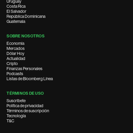
Uruguay
Costa Rica
El Salvador
República Dominicana
Guatemala
SOBRE NOSOTROS
Economía
Mercados
Dólar Hoy
Actualidad
Cripto
Finanzas Personales
Podcasts
Listas de Bloomberg Línea
TÉRMINOS DE USO
Suscríbete
Política de privacidad
Términos de suscripción
Tecnología
T&C