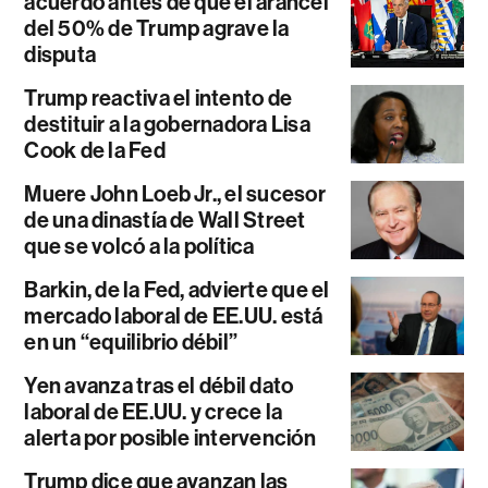
acuerdo antes de que el arancel
del 50% de Trump agrave la
disputa
Trump reactiva el intento de
destituir a la gobernadora Lisa
Cook de la Fed
Muere John Loeb Jr., el sucesor
de una dinastía de Wall Street
que se volcó a la política
Barkin, de la Fed, advierte que el
mercado laboral de EE.UU. está
en un “equilibrio débil”
Yen avanza tras el débil dato
laboral de EE.UU. y crece la
alerta por posible intervención
Trump dice que avanzan las