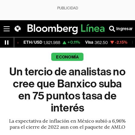
PUBLICIDAD
Ingresar
ETH/USD
+0.11%
Visa
-2.15%
MercadoLibr
1,921.988
362.50
ECONOMÍA
Un tercio de analistas no
cree que Banxico suba
en 75 puntos tasa de
interés
La expectativa de inflación en México subió a 6,96%
para el cierre de 2022 aun con el paquete de AMLO