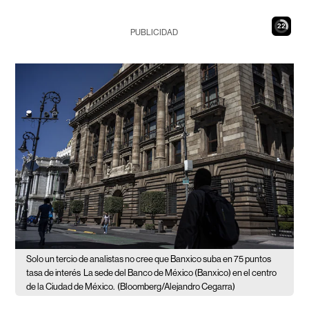
21
PUBLICIDAD
Solo un tercio de analistas no cree que Banxico suba en 75 puntos
tasa de interés
La sede del Banco de México (Banxico) en el centro
de la Ciudad de México.
(Bloomberg/Alejandro Cegarra)