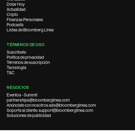
Dólar Hoy
Actualidad
Cripto
Finanzas Personales
Podcasts
Listas de Bloomberg Línea
TÉRMINOS DE USO
Suscríbete
Política de privacidad
Términos de suscripción
Tecnología
T&C
NEGOCIOS
Eventos - Summit
partnerships@bloomberglinea.com
Anúnciate con nosotros ads@bloomberglinea.com
Soporte al cliente: support@bloomberglinea.com
Soluciones de publicidad