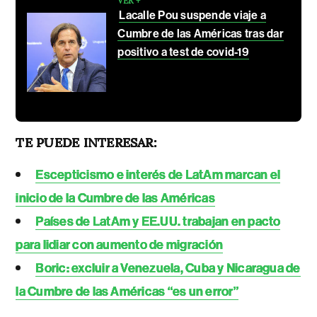
Lacalle Pou suspende viaje a
Cumbre de las Américas tras dar
positivo a test de covid-19
TE PUEDE INTERESAR:
Escepticismo e interés de LatAm marcan el
inicio de la Cumbre de las Américas
Países de LatAm y EE.UU. trabajan en pacto
para lidiar con aumento de migración
Boric: excluir a Venezuela, Cuba y Nicaragua de
la Cumbre de las Américas “es un error”