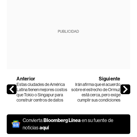
PUBLICIDAD
Anterior
Siguiente
Estas ciudades de América
Irán afirma que el acuerdo
Latina tienen mejores costos
sobre el estrecho de Ormuz
que Tokio o Singapur para
está cerca, pero exige
construir centros de datos
cumplir sus condiciones
Convierta
Bloomberg Línea
en su fuente de
noticias
aquí