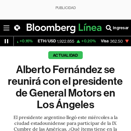
PUBLICIDAD
Ingresar
.16%
ETH/USD
+0.20%
Visa
-2.15%
Merc
1,922.855
362.50
ACTUALIDAD
Alberto Fernández se
reunirá con el presidente
de General Motors en
Los Ángeles
El presidente argentino llegó este miércoles a la
ciudad estadounidense para participar de la IX
Cumbre de las Américas. ¿Qué ítems tiene en la