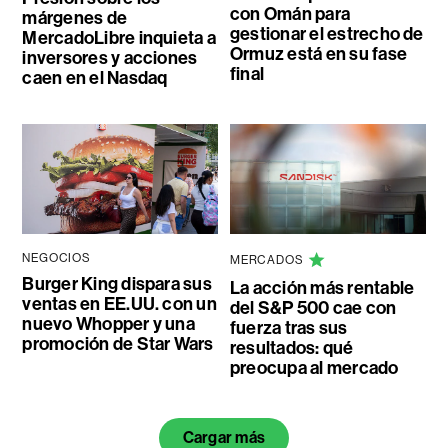
con Omán para
márgenes de
gestionar el estrecho de
MercadoLibre inquieta a
Ormuz está en su fase
inversores y acciones
final
caen en el Nasdaq
NEGOCIOS
MERCADOS
Burger King dispara sus
La acción más rentable
ventas en EE.UU. con un
del S&P 500 cae con
nuevo Whopper y una
fuerza tras sus
promoción de Star Wars
resultados: qué
preocupa al mercado
Cargar más