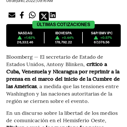
08 de junio, 2022 | 09:16 AM
ÚLTIMAS
COTIZACIONES
NASDAQ
IBOVESPA
S&P/BMV IPC
+1.62%
+0.44%
+0.57%
26,332.46
178,792.22
67,076.56
Bloomberg — El secretario de Estado de
Estados Unidos, Antony Blinken,
criticó a
Cuba, Venezuela y Nicaragua por reprimir a la
prensa en el marco del inicio de la Cumbre de
las Américas
, a medida que las tensiones entre
Washington y las naciones autoritarias de la
región se ciernen sobre el evento.
En un discurso sobre la libertad de los medios
de comunicación en el Hemisferio Oeste,