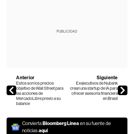
PUBLICIDAD
Anterior
Siguiente
Estos son los precios
Exejecutivos de Nubank
objetivo de Wall Street para
crean una startup de IA para
las acciones de
ofrecer asesoría financiera
MercadoLibre previo a su
en Brasil
balance
Convierta
Bloomberg Línea
en su fuente de
noticias
aquí