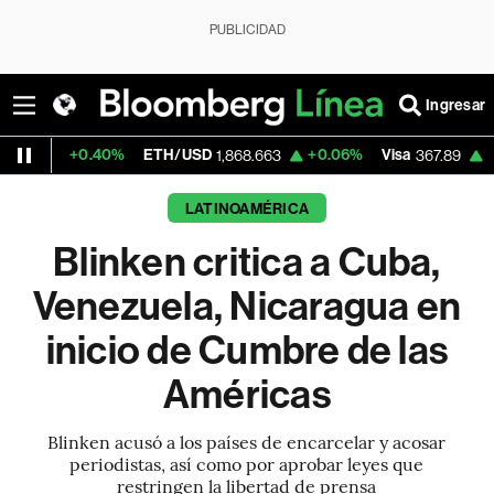
PUBLICIDAD
Ingresar
.40%
ETH/USD
+0.06%
Visa
+0.61%
Mer
1,868.663
367.89
LATINOAMÉRICA
Blinken critica a Cuba,
Venezuela, Nicaragua en
inicio de Cumbre de las
Américas
Blinken acusó a los países de encarcelar y acosar
periodistas, así como por aprobar leyes que
restringen la libertad de prensa