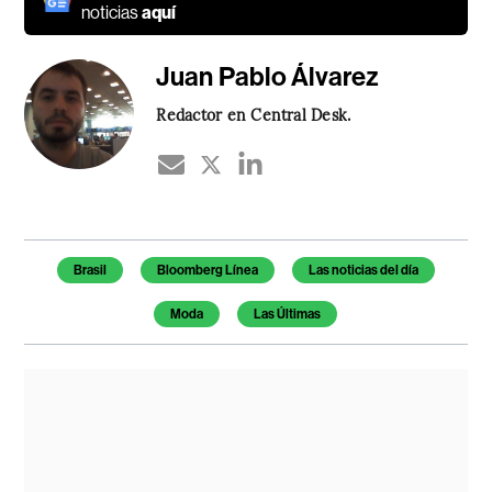
noticias
aquí
Juan Pablo Álvarez
Redactor en Central Desk.
Temas de este artículo
Brasil
Bloomberg Línea
Las noticias del día
Moda
Las Últimas