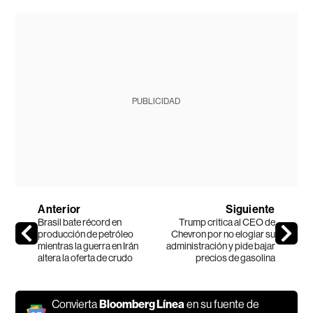
PUBLICIDAD
Anterior
Siguiente
Brasil bate récord en
Trump critica al CEO de
producción de petróleo
Chevron por no elogiar su
mientras la guerra en Irán
administración y pide bajar
altera la oferta de crudo
precios de gasolina
Convierta
Bloomberg Línea
en su fuente de