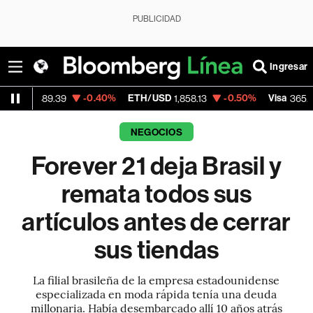
PUBLICIDAD
Ingresar
-0.40%
ETH/USD
-0.50%
Visa
-0.13%
.39
1,858.13
365.67
NEGOCIOS
Forever 21 deja Brasil y
remata todos sus
artículos antes de cerrar
sus tiendas
La filial brasileña de la empresa estadounidense
especializada en moda rápida tenía una deuda
millonaria. Había desembarcado allí 10 años atrás