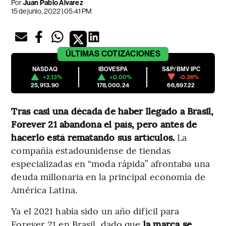
Por
Juan Pablo Álvarez
15 de junio, 2022 | 05:41 PM
ÚLTIMAS
COTIZACIONES
NASDAQ
IBOVESPA
S&P/BMV IPC
+2.13%
+0.00%
-0.36%
25,913.90
178,000.24
66,697.22
Tras casi una década de haber llegado a Brasil,
Forever 21 abandona el país, pero antes de
hacerlo está rematando sus artículos.
La
compañía estadounidense de tiendas
especializadas en “moda rápida” afrontaba una
deuda millonaria en la principal economía de
América Latina.
Ya el 2021 había sido un año difícil para
Forever 21 en Brasil, dado que
la marca se