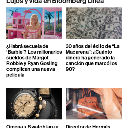
Lujos y vida en Bloomberg Línea
¿Habrá secuela de
30 años del éxito de “La
‘Barbie’? Los millonarios
Macarena”: ¿Cuánto
sueldos de Margot
dinero ha generado la
Robbie y Ryan Gosling
canción que marcó los
complican una nueva
90?
película
Omega x Swatch lanza
Director de Hermès