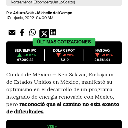
Norteamérica
(Bloomberg/Jim Lo Scalzo)
Por
Arturo Solís
-
Michelle del Campo
17 de junio, 2022 | 04:00 AM
ÚLTIMAS
COTIZACIONES
S&P/BMV IPC
DÓLAR SPOT
NASDAQ
+0.37%
-0.23%
-0.01%
67,080.22
17.219
26,581.94
Ciudad de México — Ken Salazar, Embajador
de Estados Unidos en México, manifestó su
optimismo en el desarrollo de un programa
integrado de energía renovable con México,
pero
reconoció que el camino no está exento
de dificultades.
VER +