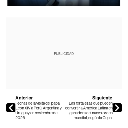
PUBLICIDAD
Anterior
Siguiente
Fechas de la visita del papa
Las fortalezas que pueden
León XIV a Perú, Argentina y
convertir a América Latina en
Uruguay en noviembre de
ganadora del nuevo orden
2026
mundial, según la Cepal