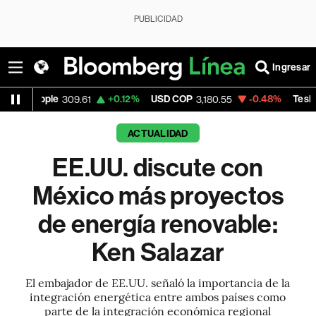
PUBLICIDAD
Ingresar
e
+0.12%
USD COP
-0.48%
Tesla
309.61
3,180.55
322.495
ACTUALIDAD
EE.UU. discute con
México más proyectos
de energía renovable:
Ken Salazar
El embajador de EE.UU. señaló la importancia de la
integración energética entre ambos países como
parte de la integración económica regional