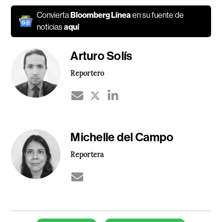
Convierta
Bloomberg Línea
en su fuente de
noticias
aquí
Arturo Solís
Reportero
Michelle del Campo
Reportera
Temas de este artículo