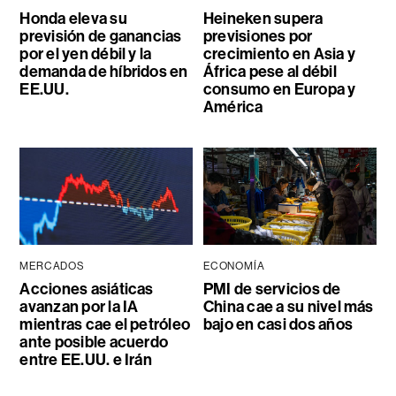
Honda eleva su
Heineken supera
previsión de ganancias
previsiones por
por el yen débil y la
crecimiento en Asia y
demanda de híbridos en
África pese al débil
EE.UU.
consumo en Europa y
América
MERCADOS
ECONOMÍA
Acciones asiáticas
PMI de servicios de
avanzan por la IA
China cae a su nivel más
mientras cae el petróleo
bajo en casi dos años
ante posible acuerdo
entre EE.UU. e Irán