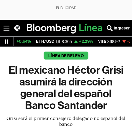
PUBLICIDAD
Ingresar
64%
ETH/USD
+2.29%
Visa
-0.18%
Mercad
1,918.365
368.92
LÍNEA DE RELEVO
El mexicano Héctor Grisi
asumirá la dirección
general del español
Banco Santander
Grisi será el primer consejero delegado no español del
banco