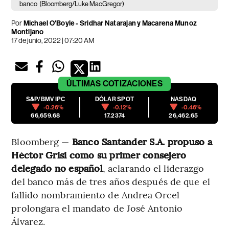
banco
(Bloomberg/Luke MacGregor)
Por
Michael O'Boyle - Sridhar Natarajan y Macarena Munoz
Montijano
17 de junio, 2022 | 07:20 AM
ÚLTIMAS
COTIZACIONES
S&P/BMV IPC
DÓLAR SPOT
NASDAQ
-0.26%
-0.12%
-0.46%
66,659.68
17.2374
26,462.65
Bloomberg —
Banco Santander S.A. propuso a
Héctor Grisi como su primer consejero
delegado no español
, aclarando el liderazgo
del banco más de tres años después de que el
fallido nombramiento de Andrea Orcel
prolongara el mandato de José Antonio
Álvarez.