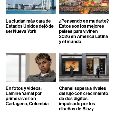
La ciudad más cara de
¿Pensando en mudarte?
Estados Unidos dejó de
Estos son los mejores
ser Nueva York
países para vivir en
2026 en América Latina
y el mundo
En fotos y videos:
Chanel supera a rivales
Lamine Yamal por
del lujo con crecimiento
primera vez en
de dos dígitos,
Cartagena, Colombia
impulsado por los
diseños de Blazy