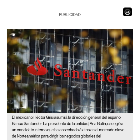
21
PUBLICIDAD
El mexicano Héctor Grisi asumirá la dirección general del español
Banco Santander
La presidenta de la entidad, Ana Botín, escogió a
un candidato interno que ha cosechado éxitos en el mercado clave
de Norteamérica para dirigir los negocios globales del