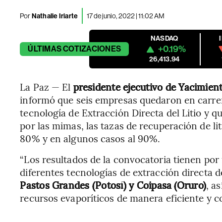
Por
Nathalie Iriarte
17 de junio, 2022 | 11:02 AM
NASDAQ
+0.19%
ÚLTIMAS
COTIZACIONES
26,413.94
La Paz — El
presidente ejecutivo de Yacimient
informó que seis empresas quedaron en carrer
tecnología de Extracción Directa del Litio y 
por las mimas, las tazas de recuperación de lit
80% y en algunos casos al 90%.
“Los resultados de la convocatoria tienen por f
diferentes tecnologías de extracción directa de
Pastos Grandes (Potosí) y Coipasa (Oruro)
, a
recursos evaporíticos de manera eficiente y 