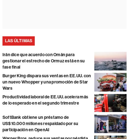
LAS ÚLTIMAS
Irán dice que acuerdo con Omán para
gestionar el estrecho de Ormuz está en su
fase final
Burger King dispara sus ventas en EE.UU. con
un nuevo Whopper y una promoción de Star
Wars
Productividad laboral de EE.UU. acelera más
de lo esperado en el segundo trimestre
SoftBank obtiene un préstamo de
US$10.000 millones respaldado por su
participación en OpenAI
Warner Bros. reduce sus ventas por pérdida