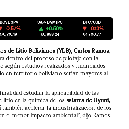
IBOVESPA
S&P/BMV IPC
BTC/USD
-0.57%
+0.50%
-0.13%
176,716.19
66,858.24
64,700.77
os de Litio Bolivianos (YLB), Carlos Ramos
,
a dentro del proceso de pilotaje con la
que según estudios realizados y financiados
io en territorio boliviano serían mayores al
inalidad estudiar la aplicabilidad de las
 litio en la química de los
salares de Uyuni,
sí también acelerar la industrialización de los
con el menor impacto ambiental”, dijo Ramos.