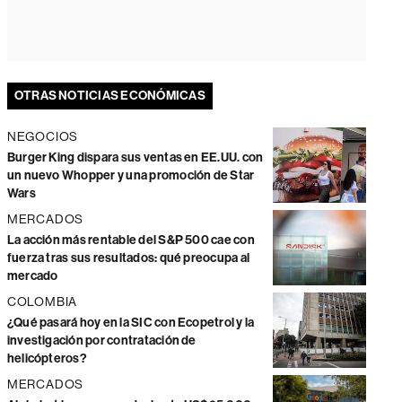
OTRAS NOTICIAS ECONÓMICAS
NEGOCIOS
Burger King dispara sus ventas en EE.UU. con
un nuevo Whopper y una promoción de Star
Wars
MERCADOS
La acción más rentable del S&P 500 cae con
fuerza tras sus resultados: qué preocupa al
mercado
COLOMBIA
¿Qué pasará hoy en la SIC con Ecopetrol y la
investigación por contratación de
helicópteros?
MERCADOS