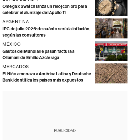
Omega x Swatch lanza un reloj con oro para
celebrar el alunizaje del Apollo 11
ARGENTINA
IPC de julio 2026: de cuánto sería la inflación,
según las consultoras
MÉXICO
Gastos del Mundial le pasan factura a
Ollamani de Emilio Azcárraga
MERCADOS
El Niño amenaza a América Latina y Deutsche
Bank identifica los países más expuestos
PUBLICIDAD