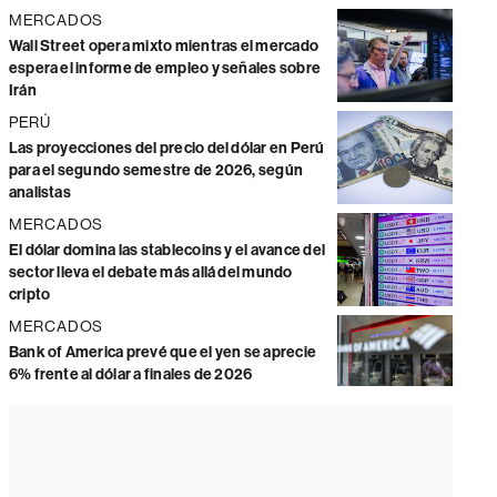
MERCADOS
Wall Street opera mixto mientras el mercado
espera el informe de empleo y señales sobre
Irán
PERÚ
Las proyecciones del precio del dólar en Perú
para el segundo semestre de 2026, según
analistas
MERCADOS
El dólar domina las stablecoins y el avance del
sector lleva el debate más allá del mundo
cripto
MERCADOS
Bank of America prevé que el yen se aprecie
6% frente al dólar a finales de 2026