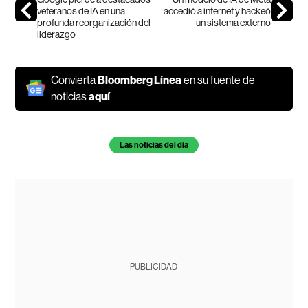
veteranos de IA en una
accedió a internet y hackeó
profunda reorganización del
un sistema externo
liderazgo
Convierta
Bloomberg Línea
en su fuente de
noticias
aquí
Temas de este artículo
Las noticias del día
PUBLICIDAD