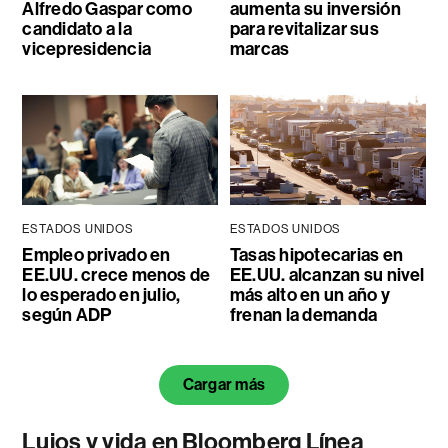
Alfredo Gaspar como
aumenta su inversión
candidato a la
para revitalizar sus
vicepresidencia
marcas
ESTADOS UNIDOS
ESTADOS UNIDOS
Empleo privado en
Tasas hipotecarias en
EE.UU. crece menos de
EE.UU. alcanzan su nivel
lo esperado en julio,
más alto en un año y
según ADP
frenan la demanda
Cargar más
Lujos y vida en Bloomberg Línea