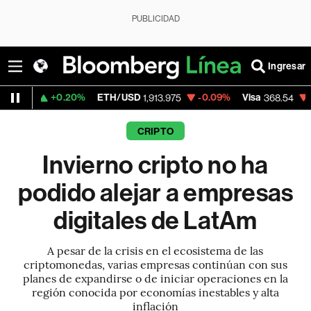
PUBLICIDAD
Ingresar
0.20%
ETH/USD
-0.09%
Visa
-0.28%
Mer
1,913.975
368.54
CRIPTO
Invierno cripto no ha
podido alejar a empresas
digitales de LatAm
A pesar de la crisis en el ecosistema de las
criptomonedas, varias empresas continúan con sus
planes de expandirse o de iniciar operaciones en la
región conocida por economías inestables y alta
inflación