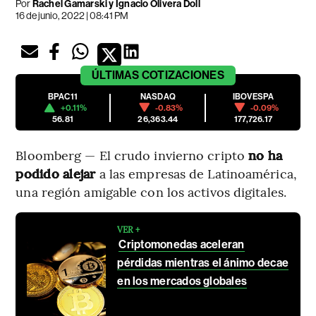
Por
Rachel Gamarski y Ignacio Olivera Doll
16 de junio, 2022 | 08:41 PM
ÚLTIMAS
COTIZACIONES
BPAC11
NASDAQ
IBOVESPA
+0.11%
-0.83%
-0.09%
56.81
26,363.44
177,726.17
Bloomberg — El crudo invierno cripto
no ha
podido alejar
a las empresas de Latinoamérica,
una región amigable con los activos digitales.
VER +
Criptomonedas aceleran
pérdidas mientras el ánimo decae
en los mercados globales