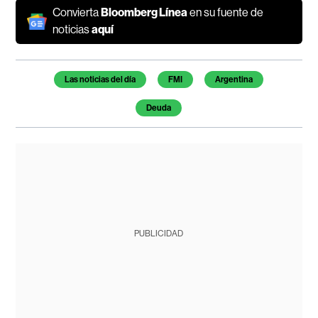
Convierta
Bloomberg Línea
en su fuente de
noticias
aquí
Temas de este artículo
Las noticias del día
FMI
Argentina
Deuda
PUBLICIDAD