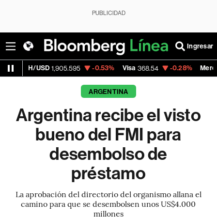
PUBLICIDAD
Ingresar
USD
-0.53%
Visa
-0.28%
MercadoLibre
1,905.595
368.54
1,9
ARGENTINA
Argentina recibe el visto
bueno del FMI para
desembolso de
préstamo
La aprobación del directorio del organismo allana el
camino para que se desembolsen unos US$4.000
millones