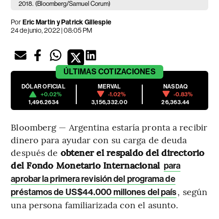
2018.
(Bloomberg/Samuel Corum)
Por
Eric Martin y Patrick Gillespie
24 de junio, 2022 | 08:05 PM
ÚLTIMAS
COTIZACIONES
DÓLAR OFICIAL
MERVAL
NASDAQ
+0.02%
-1.02%
-0.83%
1,496.2634
3,156,332.00
26,363.44
Bloomberg — Argentina estaría pronta a recibir
dinero para ayudar con su carga de deuda
después de
obtener el respaldo del directorio
del Fondo Monetario Internacional
para
aprobar la primera revisión del programa de
, según
préstamos de US$44.000 millones del país
una persona familiarizada con el asunto.