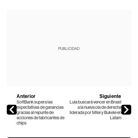
PUBLICIDAD
Anterior
Siguiente
SoftBank supera las
Lula buscará vencer en Brasil
expectativas de ganancias
a la nueva ola de derecha
gracias al repunte de
liderada por Milei y Bukele en
acciones de fabricantes de
Latam
chips