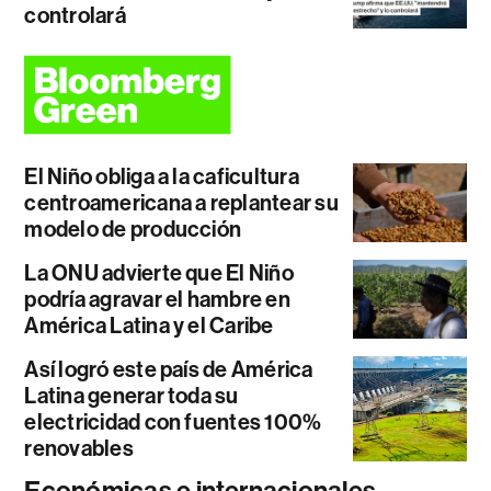
controlará
El Niño obliga a la caficultura
centroamericana a replantear su
modelo de producción
La ONU advierte que El Niño
podría agravar el hambre en
América Latina y el Caribe
Así logró este país de América
Latina generar toda su
electricidad con fuentes 100%
renovables
Económicas e internacionales