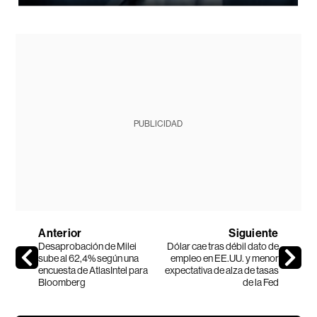
PUBLICIDAD
Anterior
Siguiente
Desaprobación de Milei
Dólar cae tras débil dato de
sube al 62,4% según una
empleo en EE.UU. y menor
encuesta de AtlasIntel para
expectativa de alza de tasas
Bloomberg
de la Fed