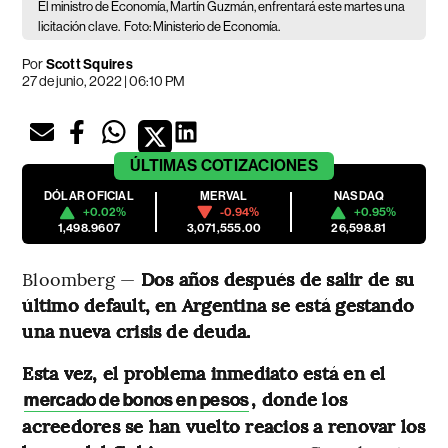
El ministro de Economía, Martín Guzmán, enfrentará este martes una
licitación clave.
Foto: Ministerio de Economía.
Por
Scott Squires
27 de junio, 2022 | 06:10 PM
ÚLTIMAS
COTIZACIONES
DÓLAR OFICIAL
MERVAL
NASDAQ
+0.02%
-0.94%
+0.95%
1,498.9607
3,071,555.00
26,598.81
Bloomberg —
Dos años después de salir de su
último default, en Argentina se está gestando
una nueva crisis de deuda.
Esta vez, el problema inmediato está en el
, donde los
mercado de bonos en pesos
acreedores se han vuelto reacios a renovar los