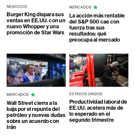
NEGOCIOS
MERCADOS
Burger King dispara sus
La acción más rentable
ventas en EE.UU. con un
del S&P 500 cae con
nuevo Whopper y una
fuerza tras sus
promoción de Star Wars
resultados: qué
preocupa al mercado
ESTADOS UNIDOS
MERCADOS
Productividad laboral de
Wall Street cierra a la
EE.UU. acelera más de
baja por el repunte del
lo esperado en el
petróleo y nuevas dudas
segundo trimestre
sobre un acuerdo con
Irán