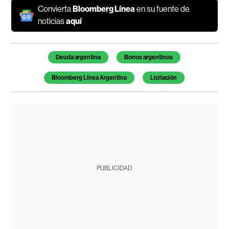
Convierta
Bloomberg Línea
en su fuente de
noticias
aquí
Temas de este artículo
Deuda argentina
Bonos argentinos
Bloomberg Línea Argentina
Licitación
PUBLICIDAD