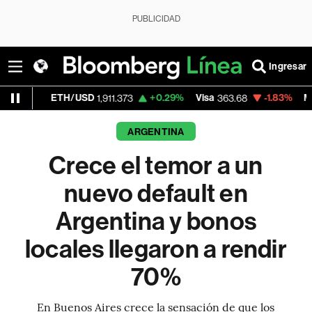
PUBLICIDAD
Ingresar
TH/USD
+0.29%
Visa
-1.83%
MercadoLibre
1,911.373
363.68
1
ARGENTINA
Crece el temor a un
nuevo default en
Argentina y bonos
locales llegaron a rendir
70%
En Buenos Aires crece la sensación de que los