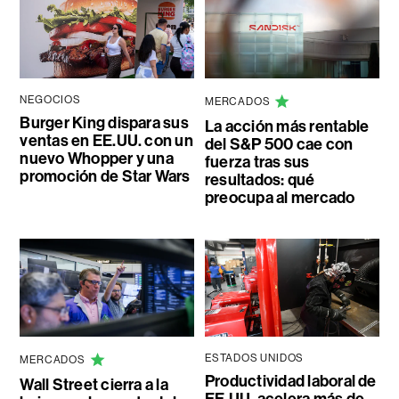
NEGOCIOS
MERCADOS
Burger King dispara sus
La acción más rentable
ventas en EE.UU. con un
del S&P 500 cae con
nuevo Whopper y una
fuerza tras sus
promoción de Star Wars
resultados: qué
preocupa al mercado
ESTADOS UNIDOS
MERCADOS
Productividad laboral de
Wall Street cierra a la
EE.UU. acelera más de