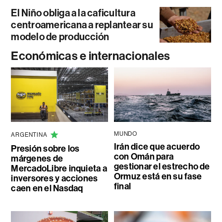
El Niño obliga a la caficultura
centroamericana a replantear su
modelo de producción
Económicas e internacionales
MUNDO
ARGENTINA
Irán dice que acuerdo
Presión sobre los
con Omán para
márgenes de
gestionar el estrecho de
MercadoLibre inquieta a
Ormuz está en su fase
inversores y acciones
final
caen en el Nasdaq