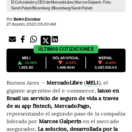
El Cofundador y CEO de MercadoLibre, Marcos Galperin.
Foto:
Sarah Pabst/Bloomberg
(Bloomberg/Sarah Pabst)
Por
Belén Escobar
27 de junio, 2022 | 05:00 AM
ÚLTIMAS
COTIZACIONES
MELI
DÓLAR OFICIAL
MERVAL
+0.08%
-0.01%
-0.43%
1,825.80
1,498.6041
3,087,536.00
Buenos Aires —
MercadoLibre
(
), el
MELI
gigante argentino del e-commerce,
lanzó en
Brasil un servicio de seguro de vida a través
de su app fintech, MercadoPago,
representando el segundo paso de la compañía
liderada por
Marcos Galperin
en el mercado
asegurador
. La solución, desarrollada por la