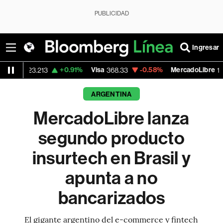
PUBLICIDAD
Ingresar
+0.91%
Visa
-0.58%
MercadoLibre
+0.
13
368.33
1,826.57
ARGENTINA
MercadoLibre lanza
segundo producto
insurtech en Brasil y
apunta a no
bancarizados
El gigante argentino del e-commerce y fintech