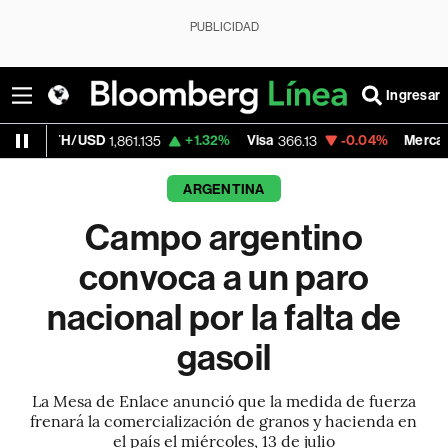
PUBLICIDAD
Ingresar
/USD
+1.32%
Visa
-0.04%
MercadoLibre
1,861.135
366.13
1,87
ARGENTINA
Campo argentino
convoca a un paro
nacional por la falta de
gasoil
La Mesa de Enlace anunció que la medida de fuerza
frenará la comercialización de granos y hacienda en
el país el miércoles, 13 de julio