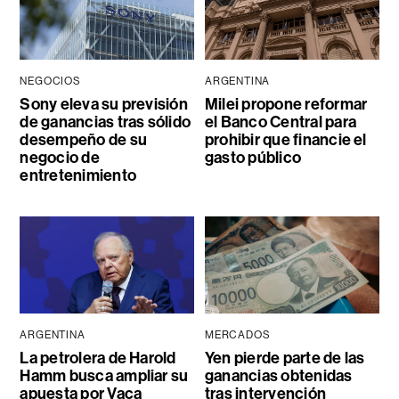
NEGOCIOS
ARGENTINA
Sony eleva su previsión
Milei propone reformar
de ganancias tras sólido
el Banco Central para
desempeño de su
prohibir que financie el
negocio de
gasto público
entretenimiento
ARGENTINA
MERCADOS
La petrolera de Harold
Yen pierde parte de las
Hamm busca ampliar su
ganancias obtenidas
apuesta por Vaca
tras intervención