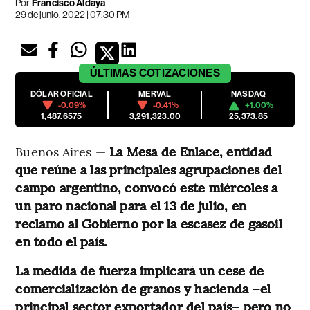
Por
Francisco Aldaya
29 de junio, 2022 | 07:30 PM
ÚLTIMAS
COTIZACIONES
DÓLAR OFICIAL
MERVAL
NASDAQ
-0.09%
-0.41%
+1.00%
1,487.6575
3,291,323.00
25,373.85
Buenos Aires —
La Mesa de Enlace, entidad
que reúne a las principales agrupaciones del
campo argentino, convocó este miércoles a
un paro nacional para el 13 de julio, en
reclamo al Gobierno por la escasez de gasoil
en todo el país.
La medida de fuerza implicará un cese de
comercialización de granos y hacienda –el
principal sector exportador del país– pero no