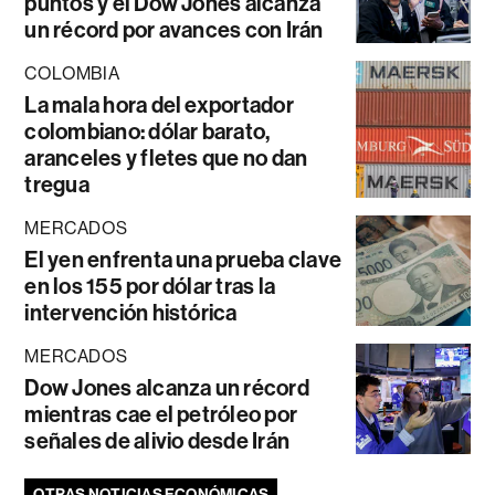
puntos y el Dow Jones alcanza
un récord por avances con Irán
COLOMBIA
La mala hora del exportador
colombiano: dólar barato,
aranceles y fletes que no dan
tregua
MERCADOS
El yen enfrenta una prueba clave
en los 155 por dólar tras la
intervención histórica
MERCADOS
Dow Jones alcanza un récord
mientras cae el petróleo por
señales de alivio desde Irán
OTRAS NOTICIAS ECONÓMICAS