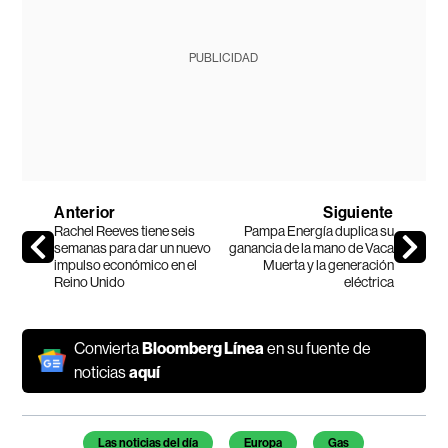
PUBLICIDAD
Anterior
Siguiente
Rachel Reeves tiene seis
Pampa Energía duplica su
semanas para dar un nuevo
ganancia de la mano de Vaca
impulso económico en el
Muerta y la generación
Reino Unido
eléctrica
Convierta
Bloomberg Línea
en su fuente de
noticias
aquí
Temas de este artículo
Las noticias del día
Europa
Gas