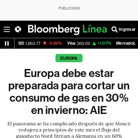
PUBLICIDAD
Ingresar
-0.62%
Visa
+1.07%
MercadoLibre
,863.77
369.59
1,890.05
EUROPA
Europa debe estar
preparada para cortar un
consumo de gas en 30%
en invierno: AIE
El panorama se ha complicado después de que Moscú
redujera a principios de este mes el flujo del
gasoducto Nord Stream a Alemania en un 60%