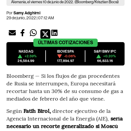
Alemania, el viernes 10 de junio de 2022.
(Bloomberg/Krisztian Bocsi)
Por
Samy Adghirni
29 de junio, 2022 | 07:12 AM
ÚLTIMAS
COTIZACIONES
NASDAQ
IBOVESPA
S&P/BMV IPC
+2.59%
-0.06%
+0.20%
26,584.99
177,894.97
66,833.16
Bloomberg — Si los flujos de gas procedentes
de Rusia se interrumpen, Europa necesitará
recortar hasta un 30% de su consumo de gas a
mediados de febrero del año que viene.
Según
Fatih Birol,
director ejecutivo de la
Agencia Internacional de la Energía (AIE),
sería
necesario un recorte generalizado si Moscú