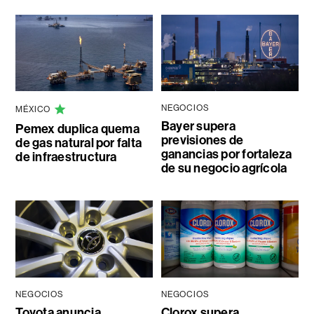
NEGOCIOS
MÉXICO
Bayer supera
Pemex duplica quema
previsiones de
de gas natural por falta
ganancias por fortaleza
de infraestructura
de su negocio agrícola
NEGOCIOS
NEGOCIOS
Toyota anuncia
Clorox supera