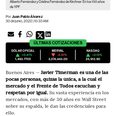
Alberto Fernández y Cristina Fernández de Kirchner
En los 100 años
de YPF
Por
Juan Pablo Álvarez
30 de junio, 2022 | 10:33 AM
ÚLTIMAS
COTIZACIONES
DÓLAR OFICIAL
MERVAL
NASDAQ
+0.41%
-0.51%
+2.13%
1,493.7705
3,274,443.00
25,913.90
Buenos Aires —
Javier Timerman es una de las
pocas personas, quizás la única, a la cual el
mercado y el Frente de Todos escuchan y
respetan por igual.
Su vasta experiencia en los
mercados, con más de 30 años en Wall Street
sobre su espalda, le dan las credenciales para
ello.