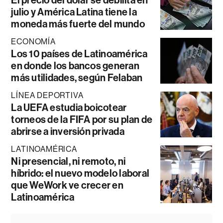
El precio del dólar se debilita en
julio y América Latina tiene la
moneda más fuerte del mundo
ECONOMÍA
Los 10 países de Latinoamérica
en donde los bancos generan
más utilidades, según Felaban
LÍNEA DEPORTIVA
La UEFA estudia boicotear
torneos de la FIFA por su plan de
abrirse a inversión privada
LATINOAMÉRICA
Ni presencial, ni remoto, ni
híbrido: el nuevo modelo laboral
que WeWork ve crecer en
Latinoamérica