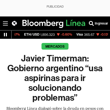
PUBLICIDAD
Ingresar
ETH/USD
-0.60%
Visa
-0.13%
MercadoLi
1,856.323
365.67
MERCADOS
Javier Timerman:
Gobierno argentino “usa
aspirinas para ir
solucionando
problemas”
Bloomberg Línea dialogó sobre la deuda en pesos con