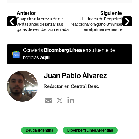
Anterior
Siguiente
Snap eleva la previsión de
Utilidades de Ecopetrol
ventas antes de lanzar sus
reaccionaron: ganó 81% más
gafas de realidad aumentada
en el primer semestre
Convierta
Bloomberg Línea
en su fuente de
noticias
aquí
Juan Pablo Álvarez
Redactor en Central Desk.
Temas de este artículo
Deuda argentina
Bloomberg Línea Argentina