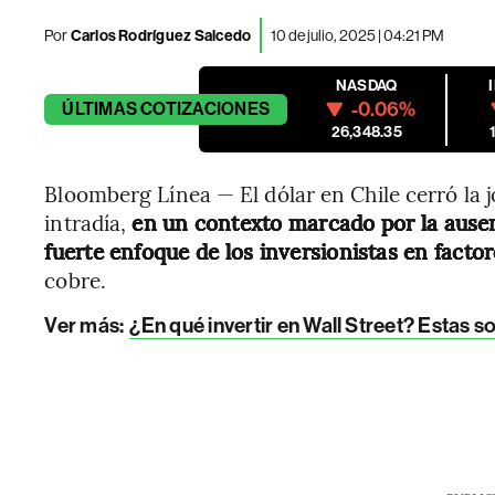
Por
Carlos Rodríguez Salcedo
10 de julio, 2025 | 04:21 PM
NASDAQ
-0.06%
ÚLTIMAS
COTIZACIONES
26,348.35
Bloomberg Línea — El dólar en Chile cerró la 
intradía,
en un contexto marcado por la ause
fuerte enfoque de los inversionistas en facto
cobre.
Ver más:
¿En qué invertir en Wall Street? Estas