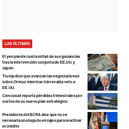
LAS ÚLTIMAS
El yen pierde casi la mitad de sus ganancias
tras la intervención conjunta de EE.UU. y
Japón
Trump dice que avanzan las negociaciones
sobre Ormuz mientras Irán evalúa veto a
EE.UU.
Cencosud reporta pérdidas trimestrales por
costos de su nuevo plan estratégico
Presidente del BCRA dice que no ve
necesaria una baja de encajes para reactivar
el crédito