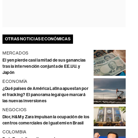
OTRAS NOTICIAS ECONÓMICAS
MERCADOS
El yen pierde casi la mitad de sus ganancias
tras la intervención conjunta de EE.UU. y
Japón
ECONOMÍA
¿Qué países de América Latina apuestan por
el fracking? El panorama legal que marcará
las nuevas inversiones
NEGOCIOS
Dior, H&M y Zara impulsan la ocupación de los
centros comerciales de Iguatemi en Brasil
COLOMBIA