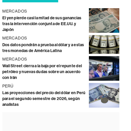
MERCADOS
El yen pierde casi la mitad de sus ganancias
tras la intervención conjunta de EE.UU. y
Japón
MERCADOS
Dos datos pondrán a prueba al dólar y a estas
tres monedas de América Latina
MERCADOS
Wall Street cierra a la baja por el repunte del
petróleo y nuevas dudas sobre un acuerdo
con Irán
PERÚ
Las proyecciones del precio del dólar en Perú
para el segundo semestre de 2026, según
analistas