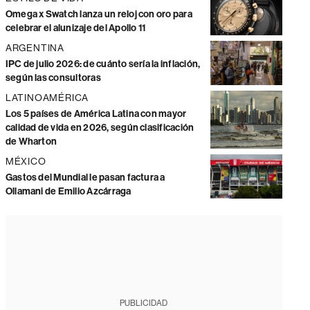
Omega x Swatch lanza un reloj con oro para
celebrar el alunizaje del Apollo 11
ARGENTINA
IPC de julio 2026: de cuánto sería la inflación,
según las consultoras
LATINOAMÉRICA
Los 5 países de América Latina con mayor
calidad de vida en 2026, según clasificación
de Wharton
MÉXICO
Gastos del Mundial le pasan factura a
Ollamani de Emilio Azcárraga
PUBLICIDAD