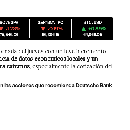
IBOVESPA
S&P/BMV IPC
BTC/USD
-1.23%
-0.19%
+0.89%
175,546.36
66,396.15
64,966.05
jornada del jueves con un leve incremento
ncia de datos económicos locales y un
res externos
, especialmente la cotización del
 son las acciones que recomienda Deutsche Bank