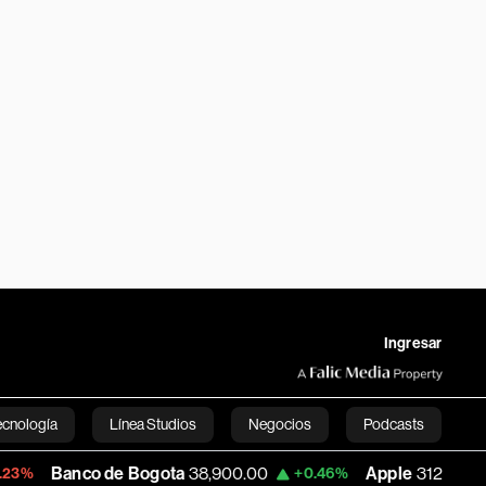
Ingresar
ecnología
Línea Studios
Negocios
Podcasts
e Bogota
38,900.00
Apple
312.53
USD
+0.46%
+0.51%
English