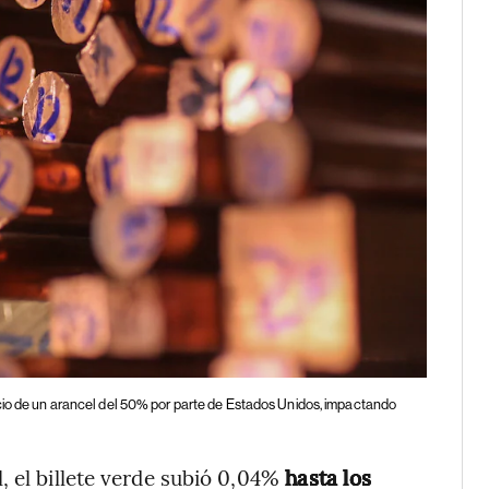
ncio de un arancel del 50% por parte de Estados Unidos, impactando
 el billete verde subió 0,04%
hasta los