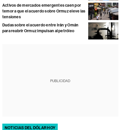
Activos de mercados emergentes caen por
temor a que el acuerdo sobre Ormuz eleve las
tensiones
Dudas sobre el acuerdo entre Irán y Omán
para reabrir Ormuz impulsan al petróleo
PUBLICIDAD
NOTICIAS DEL DÓLAR HOY