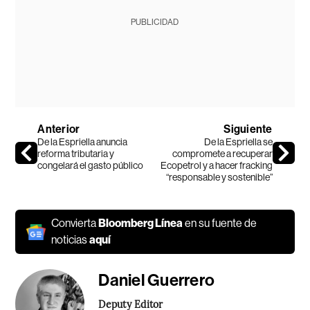
PUBLICIDAD
Anterior
Siguiente
De la Espriella anuncia
De la Espriella se
reforma tributaria y
compromete a recuperar
congelará el gasto público
Ecopetrol y a hacer fracking
“responsable y sostenible”
Convierta
Bloomberg Línea
en su fuente de
noticias
aquí
Daniel Guerrero
Deputy Editor