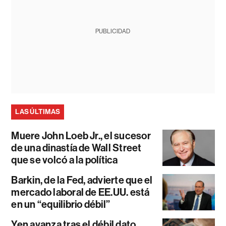
PUBLICIDAD
LAS ÚLTIMAS
Muere John Loeb Jr., el sucesor
de una dinastía de Wall Street
que se volcó a la política
Barkin, de la Fed, advierte que el
mercado laboral de EE.UU. está
en un “equilibrio débil”
Yen avanza tras el débil dato