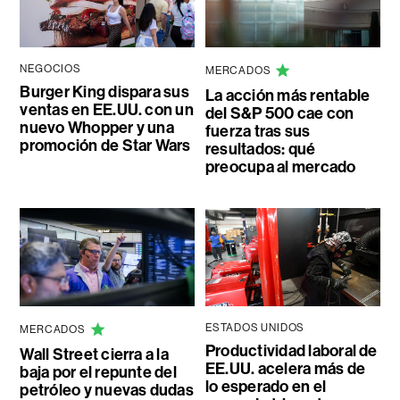
NEGOCIOS
MERCADOS
Burger King dispara sus
La acción más rentable
ventas en EE.UU. con un
del S&P 500 cae con
nuevo Whopper y una
fuerza tras sus
promoción de Star Wars
resultados: qué
preocupa al mercado
ESTADOS UNIDOS
MERCADOS
Productividad laboral de
Wall Street cierra a la
EE.UU. acelera más de
baja por el repunte del
lo esperado en el
petróleo y nuevas dudas