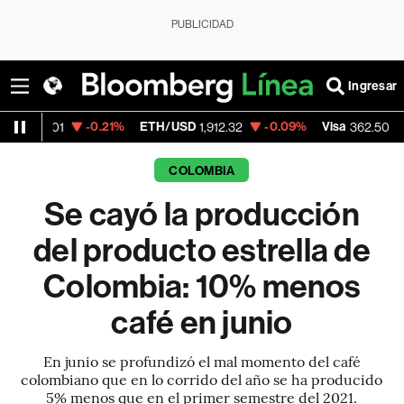
PUBLICIDAD
Ingresar
-0.21%
ETH/USD
-0.09%
Visa
-2.15%
Me
1,912.32
362.50
COLOMBIA
Se cayó la producción
del producto estrella de
Colombia: 10% menos
café en junio
En junio se profundizó el mal momento del café
colombiano que en lo corrido del año se ha producido
5% menos que en el primer semestre del 2021.