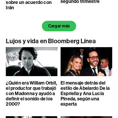
segundo trimestre
sobre un acuerdo con
Irán
Cargar más
Lujos y vida en Bloomberg Línea
¿Quién era William Orbit,
El mensaje detrás del
el productor que trabajó
estilo de Abelardo De la
con Madonna y ayudó a
Espriella y Ana Lucía
definir el sonido de los
Pineda, según una
2000?
experta