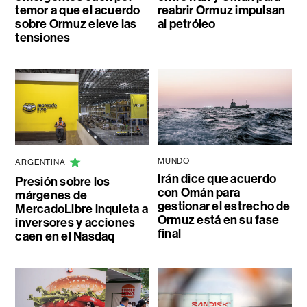
temor a que el acuerdo
reabrir Ormuz impulsan
sobre Ormuz eleve las
al petróleo
tensiones
MUNDO
ARGENTINA
Irán dice que acuerdo
Presión sobre los
con Omán para
márgenes de
gestionar el estrecho de
MercadoLibre inquieta a
Ormuz está en su fase
inversores y acciones
final
caen en el Nasdaq