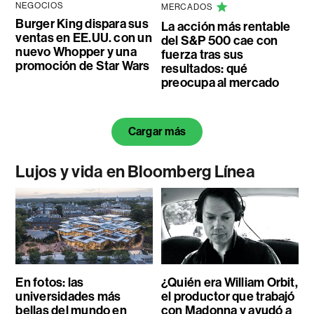
NEGOCIOS
MERCADOS
Burger King dispara sus
La acción más rentable
ventas en EE.UU. con un
del S&P 500 cae con
nuevo Whopper y una
fuerza tras sus
promoción de Star Wars
resultados: qué
preocupa al mercado
Cargar más
Lujos y vida en Bloomberg Línea
En fotos: las
¿Quién era William Orbit,
universidades más
el productor que trabajó
bellas del mundo en
con Madonna y ayudó a