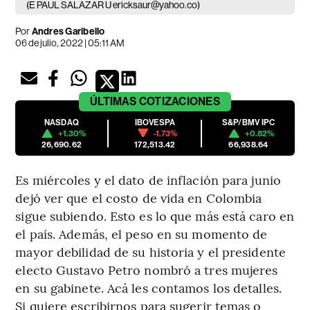
(E PAUL SALAZAR U ericksaur@yahoo.co)
Por
Andres Garibello
06 de julio, 2022 | 05:11 AM
ÚLTIMAS
COTIZACIONES
NASDAQ
IBOVESPA
S&P/BMV IPC
+1.30%
-1.73%
+0.82%
26,690.62
172,513.42
66,938.64
Es miércoles y el dato de inflación para junio
dejó ver que el costo de vida en Colombia
sigue subiendo. Esto es lo que más está caro en
el país. Además, el peso en su momento de
mayor debilidad de su historia y el presidente
electo Gustavo Petro nombró a tres mujeres
en su gabinete. Acá les contamos los detalles.
Si quiere escribirnos para sugerir temas o