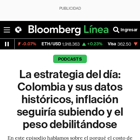
PUBLICIDAD
Ingresar
-0.07%
ETH/USD
+0.23%
Visa
-2.15%
Me
1,918.363
362.50
PODCASTS
La estrategia del día:
Colombia y sus datos
históricos, inflación
seguiría subiendo y el
peso debilitándose
En este episodio hablamos sobre el porqué el costo de