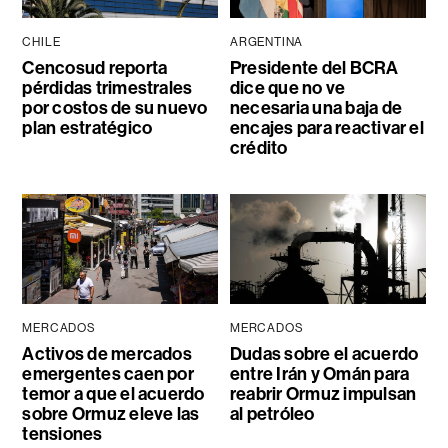
CHILE
ARGENTINA
Cencosud reporta
Presidente del BCRA
pérdidas trimestrales
dice que no ve
por costos de su nuevo
necesaria una baja de
plan estratégico
encajes para reactivar el
crédito
MERCADOS
MERCADOS
Activos de mercados
Dudas sobre el acuerdo
emergentes caen por
entre Irán y Omán para
temor a que el acuerdo
reabrir Ormuz impulsan
sobre Ormuz eleve las
al petróleo
tensiones