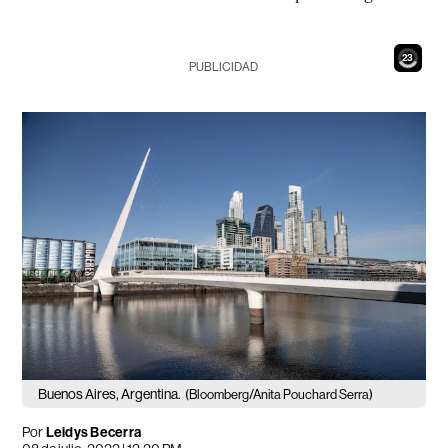
21
PUBLICIDAD
Buenos Aires, Argentina.
(Bloomberg/Anita Pouchard Serra)
Por
Leidys Becerra