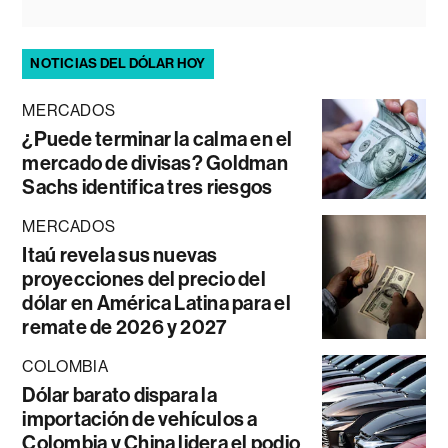
NOTICIAS DEL DÓLAR HOY
MERCADOS
¿Puede terminar la calma en el
mercado de divisas? Goldman
Sachs identifica tres riesgos
MERCADOS
Itaú revela sus nuevas
proyecciones del precio del
dólar en América Latina para el
remate de 2026 y 2027
COLOMBIA
Dólar barato dispara la
importación de vehículos a
Colombia y China lidera el podio