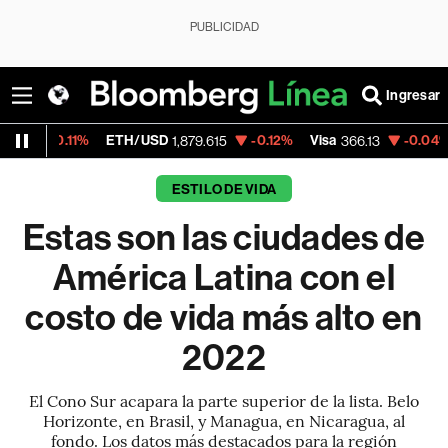
PUBLICIDAD
Ingresar
ETH/USD
-0.12%
Visa
-0.04%
MercadoLi
1,879.615
366.13
ESTILO DE VIDA
Estas son las ciudades de
América Latina con el
costo de vida más alto en
2022
El Cono Sur acapara la parte superior de la lista. Belo
Horizonte, en Brasil, y Managua, en Nicaragua, al
fondo. Los datos más destacados para la región