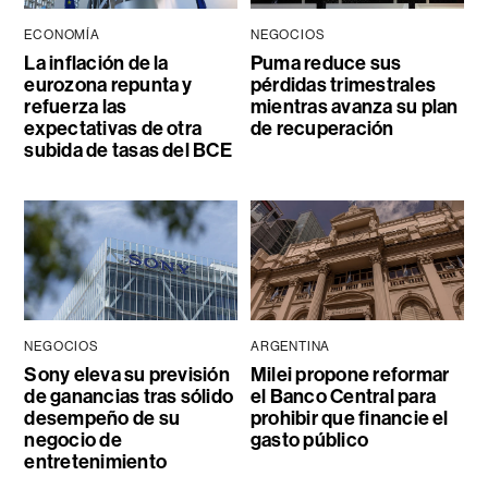
ECONOMÍA
NEGOCIOS
La inflación de la
Puma reduce sus
eurozona repunta y
pérdidas trimestrales
refuerza las
mientras avanza su plan
expectativas de otra
de recuperación
subida de tasas del BCE
NEGOCIOS
ARGENTINA
Sony eleva su previsión
Milei propone reformar
de ganancias tras sólido
el Banco Central para
desempeño de su
prohibir que financie el
negocio de
gasto público
entretenimiento