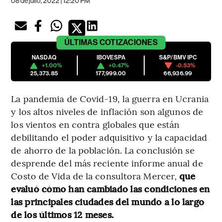
08 de julio, 2022 | 12:20 PM
ÚLTIMAS
COTIZACIONES
NASDAQ
IBOVESPA
S&P/BMV IPC
+1.00%
+0.47%
-0.53%
25,373.85
177,999.00
66,936.99
La pandemia de Covid-19, la guerra en Ucrania
y los altos niveles de inflación son algunos de
los vientos en contra globales que están
debilitando el poder adquisitivo y la capacidad
de ahorro de la población. La conclusión se
desprende del más reciente informe anual de
Costo de Vida de la consultora Mercer,
que
evaluó cómo han cambiado las condiciones en
las principales ciudades del mundo a lo largo
de los últimos 12 meses.