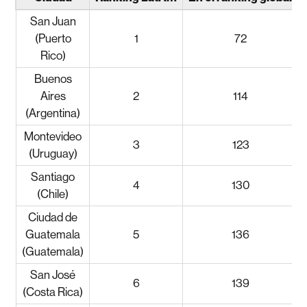
San Juan
(Puerto
1
72
Rico)
Buenos
Aires
2
114
(Argentina)
Montevideo
3
123
(Uruguay)
Santiago
4
130
(Chile)
Ciudad de
Guatemala
5
136
(Guatemala)
San José
6
139
(Costa Rica)