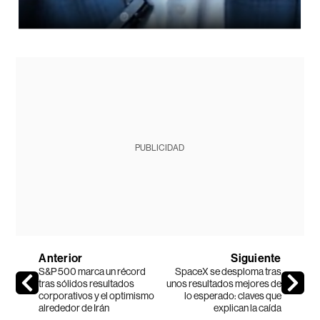
PUBLICIDAD
Anterior
Siguiente
S&P 500 marca un récord
SpaceX se desploma tras
tras sólidos resultados
unos resultados mejores de
corporativos y el optimismo
lo esperado: claves que
alrededor de Irán
explican la caída