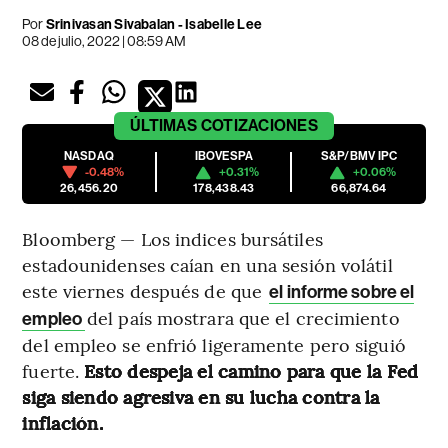
Por
Srinivasan Sivabalan - Isabelle Lee
08 de julio, 2022 | 08:59 AM
ÚLTIMAS
COTIZACIONES
NASDAQ
IBOVESPA
S&P/BMV IPC
-0.48%
+0.31%
+0.06%
26,456.20
178,438.43
66,874.64
Bloomberg — Los indices bursátiles
estadounidenses caían en una sesión volátil
este viernes después de que
el informe sobre el
del país mostrara que el crecimiento
empleo
del empleo se enfrió ligeramente pero siguió
fuerte.
Esto despeja el camino para que la Fed
siga siendo agresiva en su lucha contra la
inflación.