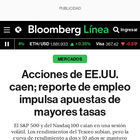
PUBLICIDAD
Ingresar
ETH/USD
+0.35%
Visa
-0.59%
MercadoLi
1,881.933
367.42
MERCADOS
Acciones de EE.UU.
caen; reporte de empleo
impulsa apuestas de
mayores tasas
El S&P 500 y del Nasdaq 100 caían en una sesión
volátil. Los rendimientos del Tesoro subían, pero la
curva de rendimiento a dos y 10 años se mantuvo