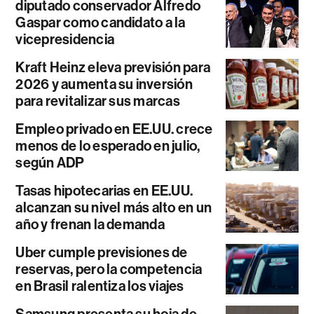
diputado conservador Alfredo
Gaspar como candidato a la
vicepresidencia
Kraft Heinz eleva previsión para
2026 y aumenta su inversión
para revitalizar sus marcas
Empleo privado en EE.UU. crece
menos de lo esperado en julio,
según ADP
Tasas hipotecarias en EE.UU.
alcanzan su nivel más alto en un
año y frenan la demanda
Uber cumple previsiones de
reservas, pero la competencia
en Brasil ralentiza los viajes
Samsung presenta su hoja de