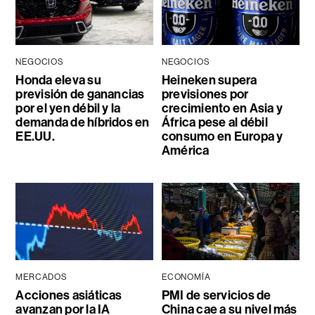
NEGOCIOS
NEGOCIOS
Honda eleva su
Heineken supera
previsión de ganancias
previsiones por
por el yen débil y la
crecimiento en Asia y
demanda de híbridos en
África pese al débil
EE.UU.
consumo en Europa y
América
MERCADOS
ECONOMÍA
Acciones asiáticas
PMI de servicios de
avanzan por la IA
China cae a su nivel más