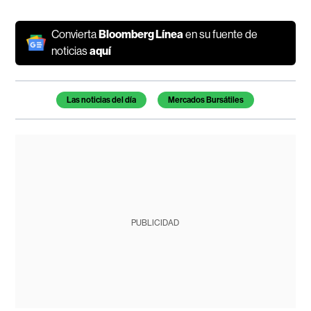
Convierta
Bloomberg Línea
en su fuente de
noticias
aquí
Temas de este artículo
Las noticias del día
Mercados Bursátiles
PUBLICIDAD