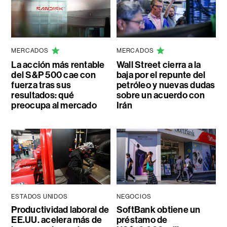
MERCADOS
MERCADOS
La acción más rentable
Wall Street cierra a la
del S&P 500 cae con
baja por el repunte del
fuerza tras sus
petróleo y nuevas dudas
resultados: qué
sobre un acuerdo con
preocupa al mercado
Irán
ESTADOS UNIDOS
NEGOCIOS
Productividad laboral de
SoftBank obtiene un
EE.UU. acelera más de
préstamo de