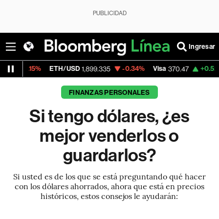
PUBLICIDAD
Ingresar
ETH/USD
-0.34%
Visa
+0.52%
MercadoLi
1,899.335
370.47
FINANZAS PERSONALES
Si tengo dólares, ¿es
mejor venderlos o
guardarlos?
Si usted es de los que se está preguntando qué hacer
con los dólares ahorrados, ahora que está en precios
históricos, estos consejos le ayudarán: