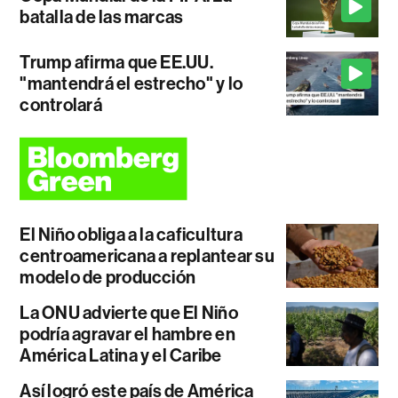
batalla de las marcas
Trump afirma que EE.UU.
"mantendrá el estrecho" y lo
controlará
El Niño obliga a la caficultura
centroamericana a replantear su
modelo de producción
La ONU advierte que El Niño
podría agravar el hambre en
América Latina y el Caribe
Así logró este país de América