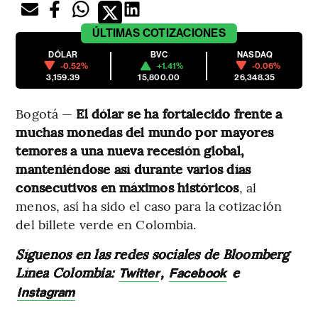
ÚLTIMAS
COTIZACIONES
DÓLAR
BVC
NASDAQ
-0.52%
+1.41%
-0.06%
3,159.39
15,800.00
26,348.35
Bogotá —
El dólar se ha fortalecido frente a
muchas monedas del mundo por mayores
temores a una nueva recesión global,
manteniéndose así durante varios días
consecutivos en máximos históricos
, al
menos, así ha sido el caso para la cotización
del billete verde en Colombia.
Síguenos en las redes sociales de Bloomberg
Línea Colombia:
,
e
Twitter
Facebook
Instagram