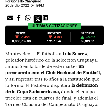
Por
Gonzalo Charquero
26 de julio, 2022 | 04:19 PM
ÚLTIMAS
COTIZACIONES
MERVAL
IBOVESPA
BTC/USD
-0.45%
-1.73%
+0.01%
3,086,785.00
172,513.42
65,109.87
Montevideo — El futbolista
Luis Suárez
,
goleador histórico de la selección uruguaya,
anunció en la tarde de este martes
un
preacuerdo con el Club Nacional de Football,
y así regresar tras 16 años a la institución que
lo formó. El Pistolero disputará
la definición
de la Copa Sudamericana,
donde el equipo
tricolor está en cuartos de final, y además el
Torneo Clausura del Campeonato Uruguayo.