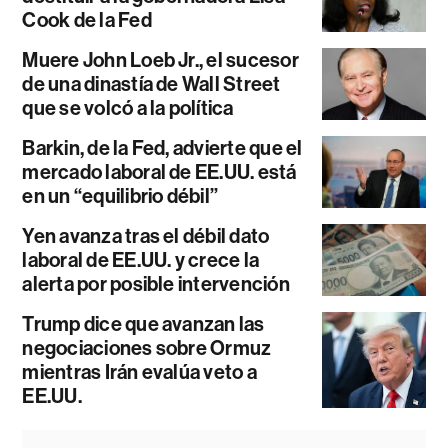
Cook de la Fed
Muere John Loeb Jr., el sucesor
de una dinastía de Wall Street
que se volcó a la política
Barkin, de la Fed, advierte que el
mercado laboral de EE.UU. está
en un “equilibrio débil”
Yen avanza tras el débil dato
laboral de EE.UU. y crece la
alerta por posible intervención
Trump dice que avanzan las
negociaciones sobre Ormuz
mientras Irán evalúa veto a
EE.UU.