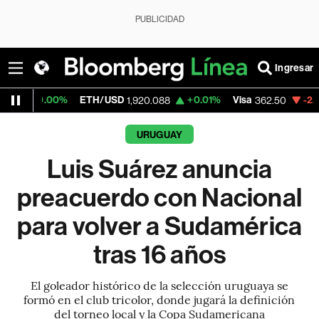
PUBLICIDAD
Ingresar
0%
ETH/USD
+0.01%
Visa
-2.15%
Mercad
1,920.088
362.50
URUGUAY
Luis Suárez anuncia
preacuerdo con Nacional
para volver a Sudamérica
tras 16 años
El goleador histórico de la selección uruguaya se
formó en el club tricolor, donde jugará la definición
del torneo local y la Copa Sudamericana