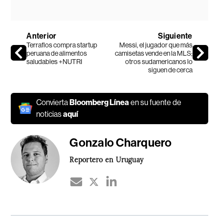
Anterior
Siguiente
Terraflos compra startup
Messi, el jugador que más
peruana de alimentos
camisetas vende en la MLS;
saludables +NUTRI
otros sudamericanos lo
siguen de cerca
Convierta
Bloomberg Línea
en su fuente de
noticias
aquí
Gonzalo Charquero
Reportero en Uruguay