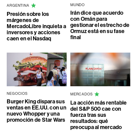
MUNDO
ARGENTINA
Irán dice que acuerdo
Presión sobre los
con Omán para
márgenes de
gestionar el estrecho de
MercadoLibre inquieta a
Ormuz está en su fase
inversores y acciones
final
caen en el Nasdaq
NEGOCIOS
MERCADOS
Burger King dispara sus
La acción más rentable
ventas en EE.UU. con un
del S&P 500 cae con
nuevo Whopper y una
fuerza tras sus
promoción de Star Wars
resultados: qué
preocupa al mercado