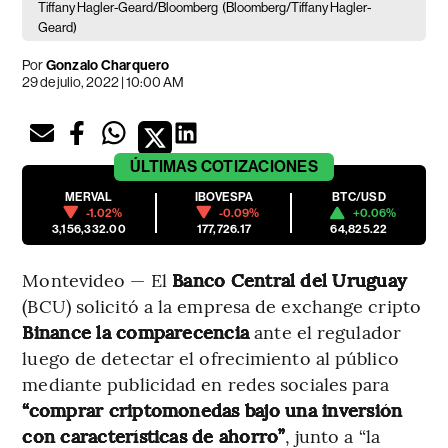
Tiffany Hagler-Geard/Bloomberg
(Bloomberg/Tiffany Hagler-
Geard)
Por
Gonzalo Charquero
29 de julio, 2022 | 10:00 AM
ÚLTIMAS
COTIZACIONES
MERVAL
IBOVESPA
BTC/USD
-1.02%
-0.09%
+0.06%
3,156,332.00
177,726.17
64,825.22
Montevideo — El
Banco Central del Uruguay
(BCU) solicitó a la empresa de exchange cripto
Binance la comparecencia
ante el regulador
luego de detectar el ofrecimiento al público
mediante publicidad en redes sociales para
“comprar criptomonedas bajo una inversión
con características de ahorro”
, junto a “la