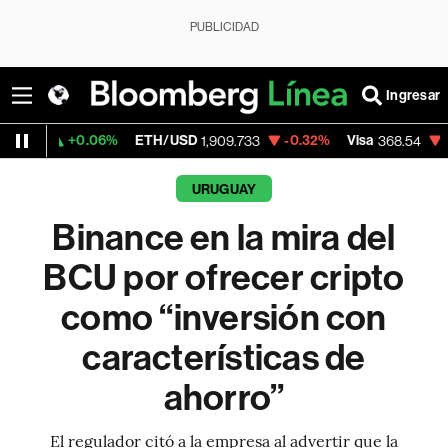
PUBLICIDAD
Ingresar
.06%
ETH/USD
-0.32%
Visa
-0.28%
Merc
1,909.733
368.54
URUGUAY
Binance en la mira del
BCU por ofrecer cripto
como “inversión con
características de
ahorro”
El regulador citó a la empresa al advertir que la