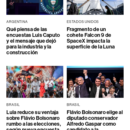
ARGENTINA
ESTADOS UNIDOS
Qué piensa de las
Fragmento de un
encuestas Luis Caputo
cohete Falcon 9 de
y el mensaje que dejó
SpaceX impacta la
para la industria y la
superficie de la Luna
construcción
BRASIL
BRASIL
Lula reduce su ventaja
Flávio Bolsonaro elige al
sobre Flávio Bolsonaro
diputado conservador
rumbo a las elecciones,
Alfredo Gaspar como
según nueva encuesta
candidato a la