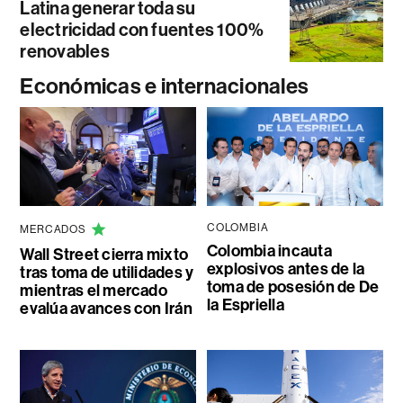
Latina generar toda su
electricidad con fuentes 100%
renovables
Económicas e internacionales
COLOMBIA
MERCADOS
Colombia incauta
Wall Street cierra mixto
explosivos antes de la
tras toma de utilidades y
toma de posesión de De
mientras el mercado
la Espriella
evalúa avances con Irán