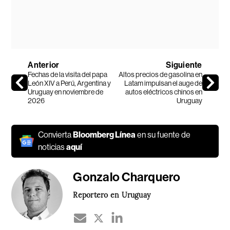
Anterior
Siguiente
Fechas de la visita del papa
Altos precios de gasolina en
León XIV a Perú, Argentina y
Latam impulsan el auge de
Uruguay en noviembre de
autos eléctricos chinos en
2026
Uruguay
Convierta
Bloomberg Línea
en su fuente de
noticias
aquí
Gonzalo Charquero
Reportero en Uruguay