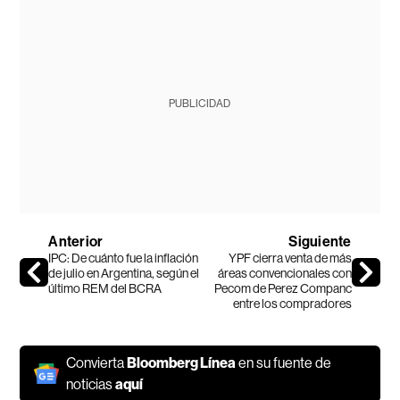
PUBLICIDAD
Anterior
Siguiente
IPC: De cuánto fue la inflación
YPF cierra venta de más
de julio en Argentina, según el
áreas convencionales con
último REM del BCRA
Pecom de Perez Companc
entre los compradores
Convierta
Bloomberg Línea
en su fuente de
noticias
aquí