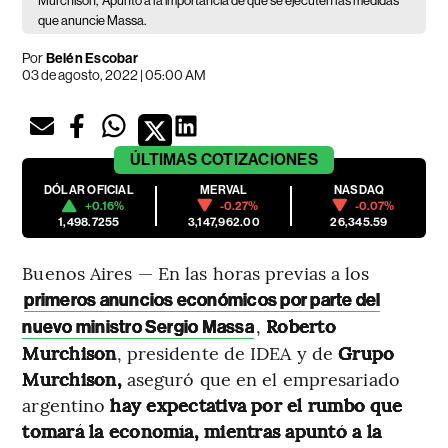
Murchison,
Apuntó a la importancia de que se ejecuten las medidas
que anuncie Massa.
Por
Belén Escobar
03 de agosto, 2022 | 05:00 AM
ÚLTIMAS
COTIZACIONES
DÓLAR OFICIAL
MERVAL
NASDAQ
+0.16%
-0.27%
-0.07%
1,498.7255
3,147,962.00
26,345.59
Buenos Aires — En las horas previas a los
primeros anuncios económicos por parte del
,
Roberto
nuevo ministro Sergio Massa
Murchison
, presidente de IDEA y de
Grupo
Murchison,
aseguró que en el empresariado
argentino
hay expectativa por el rumbo que
tomará la economía, mientras apuntó a la