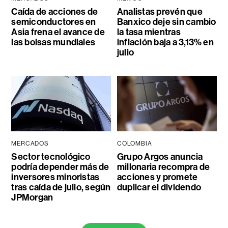
Caída de acciones de
Analistas prevén que
semiconductores en
Banxico deje sin cambio
Asia frena el avance de
la tasa mientras
las bolsas mundiales
inflación baja a 3,13% en
julio
MERCADOS
COLOMBIA
Sector tecnológico
Grupo Argos anuncia
podría depender más de
millonaria recompra de
inversores minoristas
acciones y promete
tras caída de julio, según
duplicar el dividendo
JPMorgan