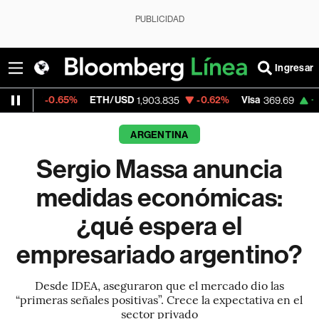
PUBLICIDAD
Ingresar
65%
ETH/USD
-0.62%
Visa
+0.31%
Merc
1,903.835
369.69
ARGENTINA
Sergio Massa anuncia
medidas económicas:
¿qué espera el
empresariado argentino?
Desde IDEA, aseguraron que el mercado dio las
“primeras señales positivas”. Crece la expectativa en el
sector privado