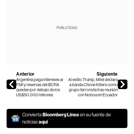
PUBLICIDAD
Anterior
Siguiente
Argentina paga intereses al
Al estilo Trump, Milei declara
FMI y reservas del BCRA
a banda Chone Killers como
quedan por debajo de los
grupo terrorista tras reunión
US$50.000 millones
con Noboa en Ecuador
Convierta
Bloomberg Línea
en su fuente de
noticias
aquí