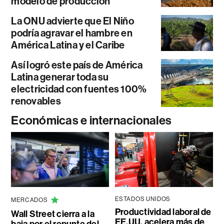
modelo de producción
La ONU advierte que El Niño
podría agravar el hambre en
América Latina y el Caribe
Así logró este país de América
Latina generar toda su
electricidad con fuentes 100%
renovables
Económicas e internacionales
ESTADOS UNIDOS
MERCADOS
Productividad laboral de
Wall Street cierra a la
EE.UU. acelera más de
baja por el repunte del