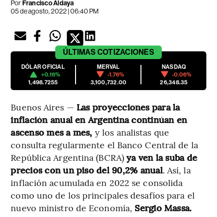
Por
Francisco Aldaya
05 de agosto, 2022 | 06:40 PM
ÚLTIMAS
COTIZACIONES
DÓLAR OFICIAL
MERVAL
NASDAQ
+0.16%
-1.76%
-0.06%
1,498.7255
3,100,732.00
26,348.35
Buenos Aires —
Las proyecciones para la
inflación anual en Argentina continúan en
ascenso mes a mes,
y los analistas que
consulta regularmente el Banco Central de la
República Argentina (BCRA)
ya ven la suba de
precios con un piso del 90,2% anual
. Así, la
inflación acumulada en 2022 se consolida
como uno de los principales desafíos para el
nuevo ministro de Economía,
Sergio Massa.