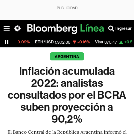
PUBLICIDAD
Ingresar
9%
ETH/USD
-0.16%
Visa
+0.52%
MercadoL
1,902.88
370.47
ARGENTINA
Inflación acumulada
2022: analistas
consultados por el BCRA
suben proyección a
90,2%
El Banco Central de la República Argentina informó el