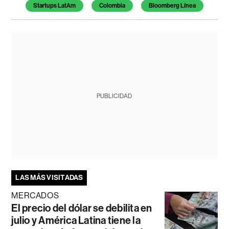
Temas de este artículo
Startups LatAm
Colombia
Bloomberg Línea
PUBLICIDAD
LAS MÁS VISITADAS
MERCADOS
El precio del dólar se debilita en
julio y América Latina tiene la