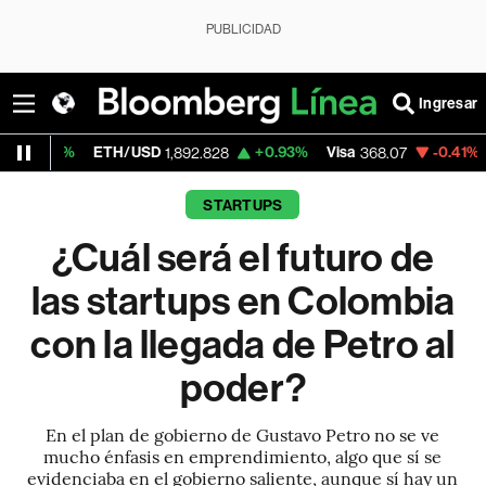
PUBLICIDAD
Ingresar
ETH/USD
+0.93%
Visa
-0.41%
MercadoLib
1,892.828
368.07
STARTUPS
¿Cuál será el futuro de
las startups en Colombia
con la llegada de Petro al
poder?
En el plan de gobierno de Gustavo Petro no se ve
mucho énfasis en emprendimiento, algo que sí se
evidenciaba en el gobierno saliente, aunque sí hay un