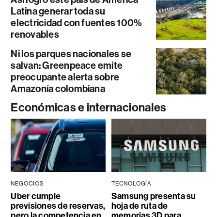
Latina generar toda su
electricidad con fuentes 100%
renovables
Ni los parques nacionales se
salvan: Greenpeace emite
preocupante alerta sobre
Amazonía colombiana
Económicas e internacionales
NEGOCIOS
TECNOLOGÍA
Uber cumple
Samsung presenta su
previsiones de reservas,
hoja de ruta de
pero la competencia en
memorias 3D para