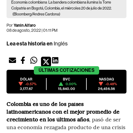
Economía colombiana
La bandera colombiana ilumina la Torre
Colpatria en Bogotá, Colombia, el miércoles 20 de julio de 2022.
(Bloomberg/Andres Cardona)
Por
Yanin Alfaro
08 de agosto, 2022 | 01:11 PM
Lea esta historia en
Inglés
ÚLTIMAS
COTIZACIONES
DÓLAR
BVC
NASDAQ
-0.57%
0.00%
-0.48%
3,177.67
15,840.00
26,456.56
Colombia es uno de los países
latinoamericanos con el mejor promedio de
crecimiento en los últimos años
, pasó de ser
una economía rezagada producto de una crisis