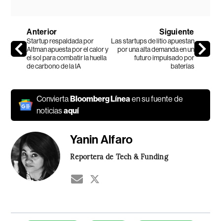
Anterior
Siguiente
Startup respaldada por
Las startups de litio apuestan
Altman apuesta por el calor y
por una alta demanda en un
el sol para combatir la huella
futuro impulsado por
de carbono de la IA
baterías
Convierta
Bloomberg Línea
en su fuente de
noticias
aquí
Yanin Alfaro
Reportera de Tech & Funding