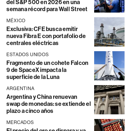
del S&P 500 en 2026 en una
semana récord para Wall Street
MÉXICO
Exclusiva: CFE busca emitir
nueva Fibra E con portafolio de
centrales eléctricas
ESTADOS UNIDOS
Fragmento de un cohete Falcon
9 de SpaceX impacta la
superficie de la Luna
ARGENTINA
Argentina y China renuevan
swap de monedas: se extiende el
plazo a cinco años
MERCADOS
El precio del oro se dispara y va