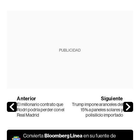
PUBLICIDAD
Anterior
Siguiente
El millonario contrato que
Trump impone aranceles del
Rodri podría perder con el
15% a paneles solares y
Real Madrid
polisilicio importado
Convierta
Bloomberg Línea
en su fuente de