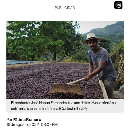
21
PUBLICIDAD
El productor José Nahún Fernández fue uno de los 25 que ofertó su
(Cortesía: Ihcafé)
café en la subasta electrónica.
Por
Fátima Romero
16 de agosto, 2022 | 08:07 PM