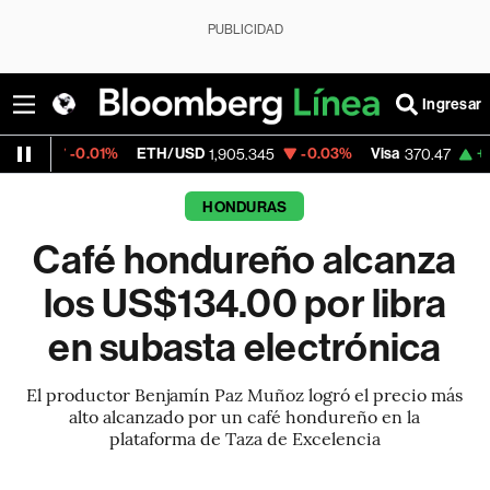
PUBLICIDAD
Ingresar
01%
ETH/USD
-0.03%
Visa
+0.52%
Merc
1,905.345
370.47
HONDURAS
Café hondureño alcanza
los US$134.00 por libra
en subasta electrónica
El productor Benjamín Paz Muñoz logró el precio más
alto alcanzado por un café hondureño en la
plataforma de Taza de Excelencia