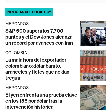
NOTICIAS DEL DÓLAR HOY
MERCADOS
S&P 500 supera los 7.700
puntos y el Dow Jones alcanza
un récord por avances con Irán
COLOMBIA
La mala hora del exportador
colombiano: dólar barato,
aranceles y fletes que no dan
tregua
MERCADOS
El yen enfrenta una prueba clave
en los 155 por dólar tras la
intervención histórica