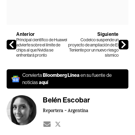
Anterior
Siguiente
Principal científico de Huawei
Codelco suspende un
advierte sobre el límite de
proyecto de ampliación de El
chips al que Nvidia se
Teniente por un nuevo riesgo
enfrentará pronto
sísmico
Convierta
Bloomberg Línea
en su fuente de
noticias
aquí
Belén Escobar
Reportera - Argentina