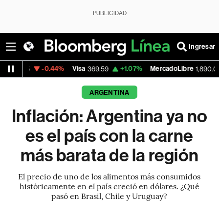
PUBLICIDAD
Ingresar
0.44%
Visa
+1.07%
MercadoLibre
-0.55%
369.59
1,890.05
ARGENTINA
Inflación: Argentina ya no
es el país con la carne
más barata de la región
El precio de uno de los alimentos más consumidos
históricamente en el país creció en dólares. ¿Qué
pasó en Brasil, Chile y Uruguay?