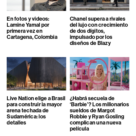
En fotos y videos:
Chanel supera a rivales
Lamine Yamal por
del lujo con crecimiento
primera vez en
de dos dígitos,
Cartagena, Colombia
impulsado por los
diseños de Blazy
Live Nation elige a Brasil
¿Habrá secuela de
para construir la mayor
‘Barbie’? Los millonarios
arena techada de
sueldos de Margot
Sudamérica: los
Robbie y Ryan Gosling
detalles
complican una nueva
película