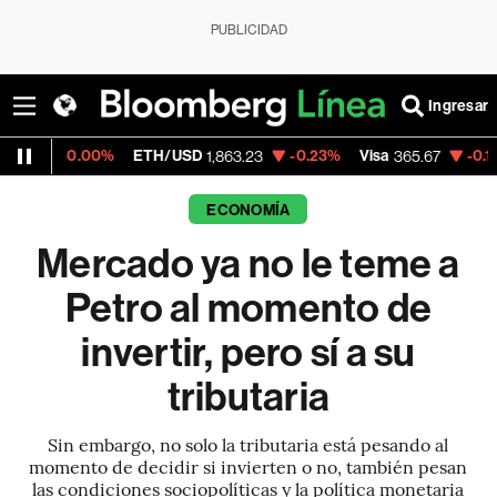
PUBLICIDAD
Ingresar
00%
ETH/USD
-0.23%
Visa
-0.13%
Mercad
1,863.23
365.67
ECONOMÍA
Mercado ya no le teme a
Petro al momento de
invertir, pero sí a su
tributaria
Sin embargo, no solo la tributaria está pesando al
momento de decidir si invierten o no, también pesan
las condiciones sociopolíticas y la política monetaria