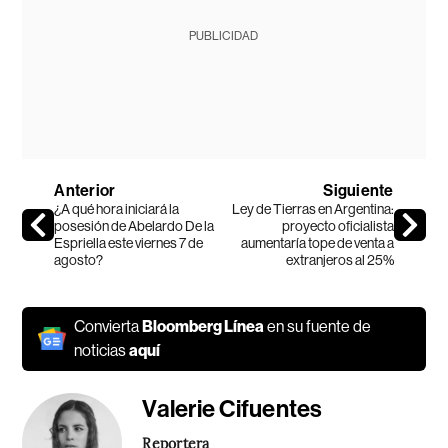
PUBLICIDAD
Anterior
Siguiente
¿A qué hora iniciará la
Ley de Tierras en Argentina:
posesión de Abelardo De la
proyecto oficialista
Espriella este viernes 7 de
aumentaría tope de venta a
agosto?
extranjeros al 25%
Convierta
Bloomberg Línea
en su fuente de
noticias
aquí
Valerie Cifuentes
Reportera