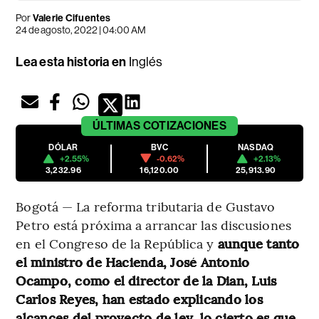
Por
Valerie Cifuentes
24 de agosto, 2022 | 04:00 AM
Lea esta historia en
Inglés
ÚLTIMAS
COTIZACIONES
DÓLAR
BVC
NASDAQ
+2.55%
-0.62%
+2.13%
3,232.96
16,120.00
25,913.90
Bogotá — La reforma tributaria de Gustavo
Petro está próxima a arrancar las discusiones
en el Congreso de la República y
aunque tanto
el ministro de Hacienda, José Antonio
Ocampo, como el director de la Dian, Luis
Carlos Reyes, han estado explicando los
alcances del proyecto de ley, lo cierto es que