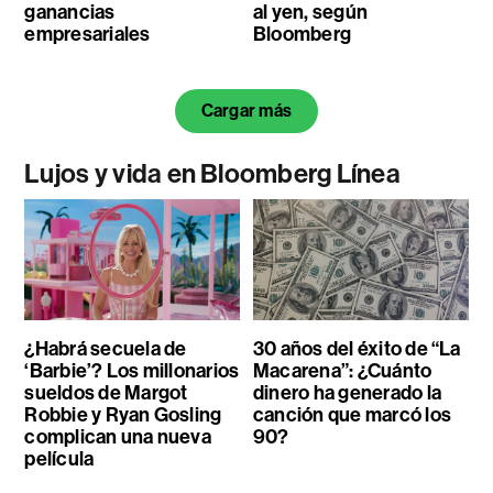
ganancias
al yen, según
empresariales
Bloomberg
Cargar más
Lujos y vida en Bloomberg Línea
¿Habrá secuela de
30 años del éxito de “La
‘Barbie’? Los millonarios
Macarena”: ¿Cuánto
sueldos de Margot
dinero ha generado la
Robbie y Ryan Gosling
canción que marcó los
complican una nueva
90?
película