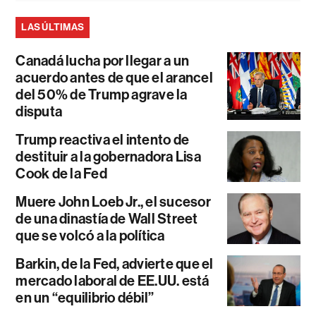
LAS ÚLTIMAS
Canadá lucha por llegar a un
acuerdo antes de que el arancel
del 50% de Trump agrave la
disputa
Trump reactiva el intento de
destituir a la gobernadora Lisa
Cook de la Fed
Muere John Loeb Jr., el sucesor
de una dinastía de Wall Street
que se volcó a la política
Barkin, de la Fed, advierte que el
mercado laboral de EE.UU. está
en un “equilibrio débil”