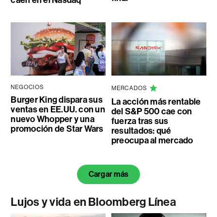
caen en el Nasdaq
NEGOCIOS
MERCADOS
Burger King dispara sus
La acción más rentable
ventas en EE.UU. con un
del S&P 500 cae con
nuevo Whopper y una
fuerza tras sus
promoción de Star Wars
resultados: qué
preocupa al mercado
Cargar más
Lujos y vida en Bloomberg Línea