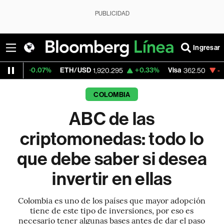
PUBLICIDAD
Ingresar
7%
ETH/USD
+0.33%
Visa
-2.15%
Merca
1,920.295
362.50
COLOMBIA
ABC de las
criptomonedas: todo lo
que debe saber si desea
invertir en ellas
Colombia es uno de los países que mayor adopción
tiene de este tipo de inversiones, por eso es
necesario tener algunas bases antes de dar el paso