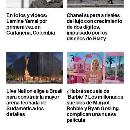
En fotos y videos:
Chanel supera a rivales
Lamine Yamal por
del lujo con crecimiento
primera vez en
de dos dígitos,
Cartagena, Colombia
impulsado por los
diseños de Blazy
Live Nation elige a Brasil
¿Habrá secuela de
para construir la mayor
‘Barbie’? Los millonarios
arena techada de
sueldos de Margot
Sudamérica: los
Robbie y Ryan Gosling
detalles
complican una nueva
película