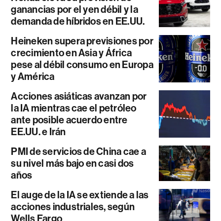
ganancias por el yen débil y la
demanda de híbridos en EE.UU.
Heineken supera previsiones por
crecimiento en Asia y África
pese al débil consumo en Europa
y América
Acciones asiáticas avanzan por
la IA mientras cae el petróleo
ante posible acuerdo entre
EE.UU. e Irán
PMI de servicios de China cae a
su nivel más bajo en casi dos
años
El auge de la IA se extiende a las
acciones industriales, según
Wells Fargo