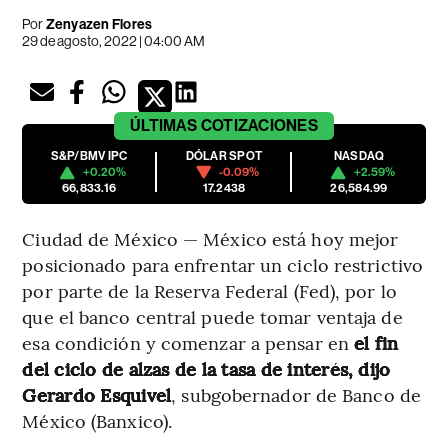
Por
Zenyazen Flores
29 de agosto, 2022 | 04:00 AM
ÚLTIMAS
COTIZACIONES
S&P/BMV IPC
DÓLAR SPOT
NASDAQ
+0.20%
-0.09%
+2.59%
66,833.16
17.2438
26,584.99
Ciudad de México — México está hoy mejor
posicionado para enfrentar un ciclo restrictivo
por parte de la Reserva Federal (Fed), por lo
que el banco central puede tomar ventaja de
esa condición y comenzar a pensar en
el fin
del ciclo de alzas de la tasa de interés, dijo
Gerardo Esquivel
, subgobernador de Banco de
México (Banxico).