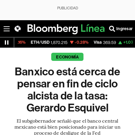
PUBLICIDAD
Ingresar
ETH/USD
-0.28%
Visa
+1.07%
MercadoLibr
1,870.215
369.59
ECONOMÍA
Banxico está cerca de
pensar en fin de ciclo
alcista de la tasa:
Gerardo Esquivel
El subgobernador señaló que el banco central
mexicano está bien posicionado para iniciar un
proceso de desligue de la Fed