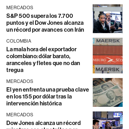
MERCADOS
S&P 500 supera los 7.700
puntos y el Dow Jones alcanza
un récord por avances con Irán
COLOMBIA
La mala hora del exportador
colombiano: dólar barato,
aranceles y fletes que no dan
tregua
MERCADOS
El yen enfrenta una prueba clave
en los 155 por dólar tras la
intervención histórica
MERCADOS
Dow Jones alcanza un récord