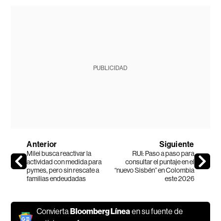
PUBLICIDAD
Anterior
Siguiente
Milei busca reactivar la
RUI: Paso a paso para
actividad con medida para
consultar el puntaje en el
pymes, pero sin rescate a
“nuevo Sisbén” en Colombia
familias endeudadas
este 2026
Convierta
Bloomberg Línea
en su fuente de