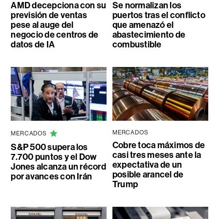
AMD decepciona con su
Se normalizan los
previsión de ventas
puertos tras el conflicto
pese al auge del
que amenazó el
negocio de centros de
abastecimiento de
datos de IA
combustible
MERCADOS
MERCADOS
Cobre toca máximos de
S&P 500 supera los
casi tres meses ante la
7.700 puntos y el Dow
expectativa de un
Jones alcanza un récord
posible arancel de
por avances con Irán
Trump