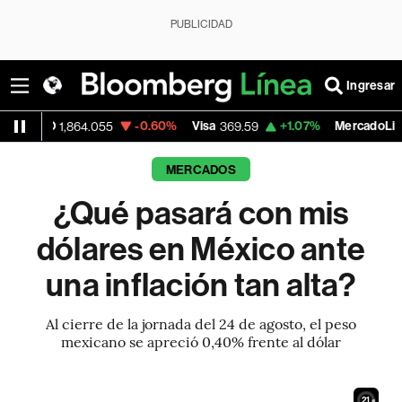
PUBLICIDAD
Ingresar
-0.60%
Visa
+1.07%
MercadoLibre
64.055
369.59
1,890.05
MERCADOS
¿Qué pasará con mis
dólares en México ante
una inflación tan alta?
Al cierre de la jornada del 24 de agosto, el peso
mexicano se apreció 0,40% frente al dólar
19