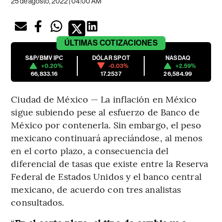
25 de agosto, 2022 | 04:00 AM
ÚLTIMAS
COTIZACIONES
S&P/BMV IPC
DÓLAR SPOT
NASDAQ
+0.20%
-0.03%
+2.59%
66,833.16
17.2537
26,584.99
Ciudad de México — La inflación en México
sigue subiendo pese al esfuerzo de Banco de
México por contenerla. Sin embargo, el peso
mexicano continuará apreciándose, al menos
en el corto plazo, a consecuencia del
diferencial de tasas que existe entre la Reserva
Federal de Estados Unidos y el banco central
mexicano, de acuerdo con tres analistas
consultados.