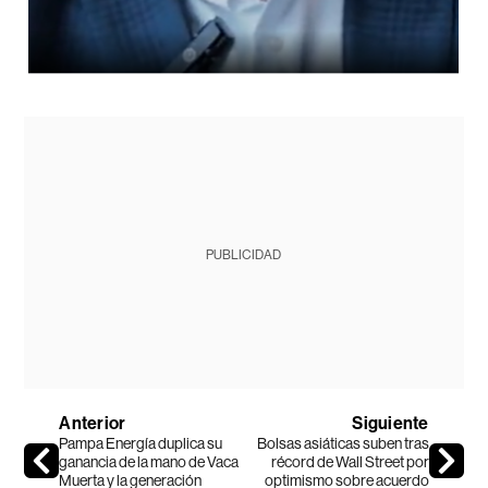
PUBLICIDAD
Anterior
Siguiente
Pampa Energía duplica su
Bolsas asiáticas suben tras
ganancia de la mano de Vaca
récord de Wall Street por
Muerta y la generación
optimismo sobre acuerdo