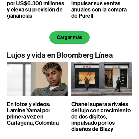
por US$6.300 millones
impulsar sus ventas
y eleva su previsión de
anuales con la compra
ganancias
de Purell
Cargar más
Lujos y vida en Bloomberg Línea
En fotos y videos:
Chanel supera a rivales
Lamine Yamal por
del lujo con crecimiento
primera vez en
de dos dígitos,
Cartagena, Colombia
impulsado por los
diseños de Blazy