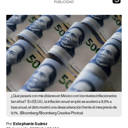
PUBLICIDAD
¿Qué pasará con mis dólares en México con los niveles inflacionarios
tan altos?
En EE.UU., la inflación anual en julio se aceleró a 8,5% a
tasa anual, el dato mostró una desaceleración frente al mes previo de
9,1%.
(Bloomberg/Bloomberg Creative Photos)
Por
Estephanie Suárez