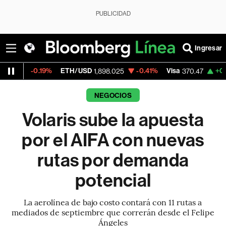
PUBLICIDAD
Ingresar
19%
ETH/USD
-0.41%
Visa
+0.52%
Merca
1,898.025
370.47
NEGOCIOS
Volaris sube la apuesta
por el AIFA con nuevas
rutas por demanda
potencial
La aerolínea de bajo costo contará con 11 rutas a
mediados de septiembre que correrán desde el Felipe
Ángeles