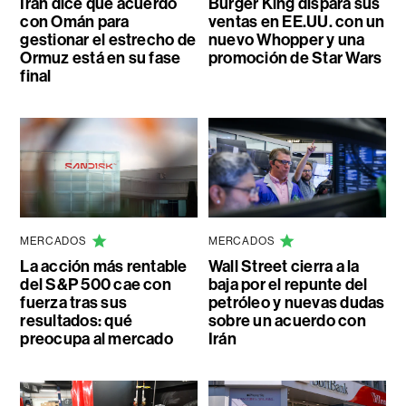
Irán dice que acuerdo
Burger King dispara sus
con Omán para
ventas en EE.UU. con un
gestionar el estrecho de
nuevo Whopper y una
Ormuz está en su fase
promoción de Star Wars
final
MERCADOS
MERCADOS
La acción más rentable
Wall Street cierra a la
del S&P 500 cae con
baja por el repunte del
fuerza tras sus
petróleo y nuevas dudas
resultados: qué
sobre un acuerdo con
preocupa al mercado
Irán