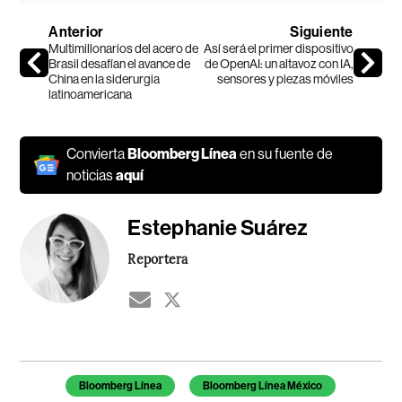
Anterior
Siguiente
Multimillonarios del acero de
Así será el primer dispositivo
Brasil desafían el avance de
de OpenAI: un altavoz con IA,
China en la siderurgia
sensores y piezas móviles
latinoamericana
Convierta
Bloomberg Línea
en su fuente de
noticias
aquí
Estephanie Suárez
Reportera
Temas de este artículo
Bloomberg Línea
Bloomberg Línea México