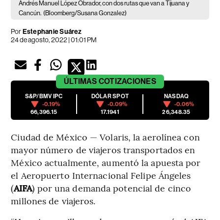
Andrés Manuel López Obrador, con dos rutas que van a Tijuana y
Cancún.
(Bloomberg/Susana Gonzalez)
Por
Estephanie Suárez
24 de agosto, 2022 | 01:01 PM
ÚLTIMAS
COTIZACIONES
S&P/BMV IPC
DÓLAR SPOT
NASDAQ
-0.19%
-0.09%
-0.06%
66,396.15
17.1941
26,348.35
Ciudad de México — Volaris, la aerolínea con
mayor número de viajeros transportados en
México actualmente, aumentó la apuesta por
el Aeropuerto Internacional Felipe Ángeles
(
AIFA
) por una demanda potencial de cinco
millones de viajeros.