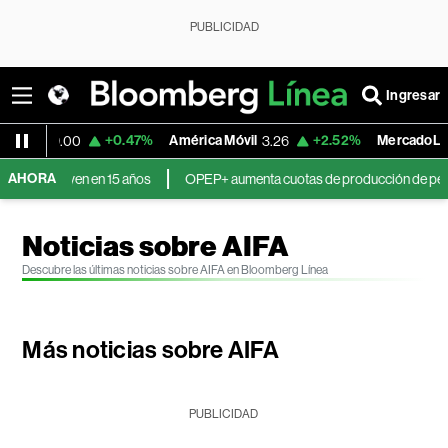
PUBLICIDAD
Ingresar
+0.47%
América Móvil
+2.52%
MercadoLibre
3.26
1,879.59
AHORA
en 15 años
OPEP+ aumenta cuotas de producción de petróleo y concluye e
Noticias sobre AIFA
Descubre las últimas noticias sobre AIFA en Bloomberg Línea
Más noticias sobre AIFA
PUBLICIDAD