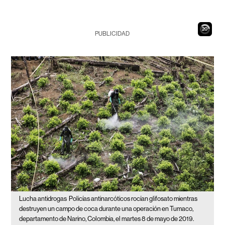
19
PUBLICIDAD
Lucha antidrogas
Policías antinarcóticos rocían glifosato mientras
destruyen un campo de coca durante una operación en Tumaco,
departamento de Narino, Colombia, el martes 8 de mayo de 2019.