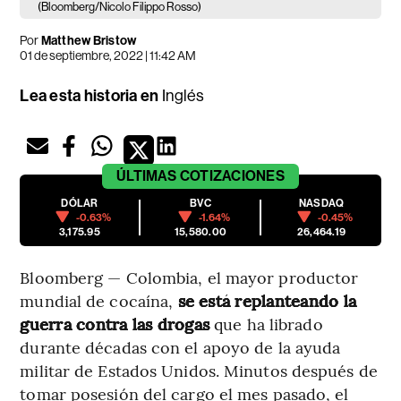
(Bloomberg/Nicolo Filippo Rosso)
Por
Matthew Bristow
01 de septiembre, 2022 | 11:42 AM
Lea esta historia en
Inglés
ÚLTIMAS
COTIZACIONES
DÓLAR
BVC
NASDAQ
-0.63%
-1.64%
-0.45%
3,175.95
15,580.00
26,464.19
Bloomberg — Colombia, el mayor productor
mundial de cocaína,
se está replanteando la
guerra contra las drogas
que ha librado
durante décadas con el apoyo de la ayuda
militar de Estados Unidos. Minutos después de
tomar posesión del cargo el mes pasado, el