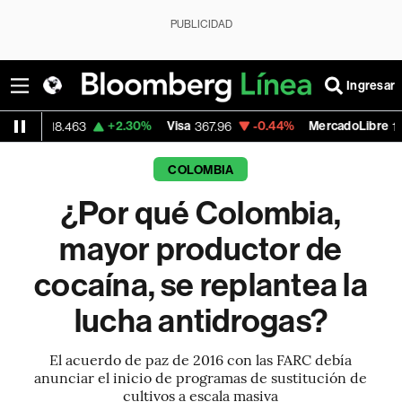
PUBLICIDAD
Ingresar
+2.30%
Visa
-0.44%
MercadoLibre
+1
463
367.96
1,914.02
COLOMBIA
¿Por qué Colombia,
mayor productor de
cocaína, se replantea la
lucha antidrogas?
El acuerdo de paz de 2016 con las FARC debía
anunciar el inicio de programas de sustitución de
cultivos a escala masiva