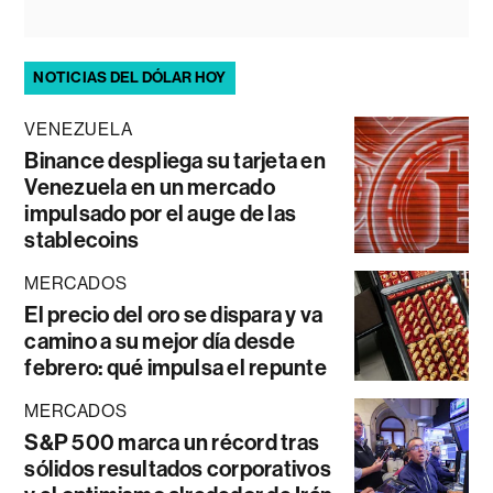
NOTICIAS DEL DÓLAR HOY
VENEZUELA
Binance despliega su tarjeta en
Venezuela en un mercado
impulsado por el auge de las
stablecoins
MERCADOS
El precio del oro se dispara y va
camino a su mejor día desde
febrero: qué impulsa el repunte
MERCADOS
S&P 500 marca un récord tras
sólidos resultados corporativos