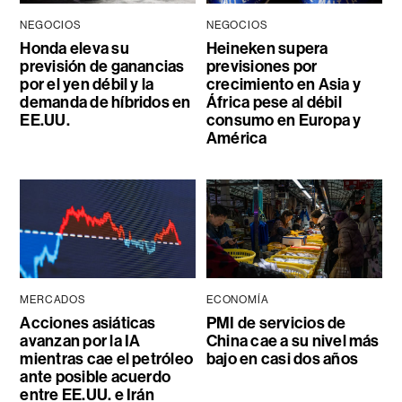
NEGOCIOS
NEGOCIOS
Honda eleva su
Heineken supera
previsión de ganancias
previsiones por
por el yen débil y la
crecimiento en Asia y
demanda de híbridos en
África pese al débil
EE.UU.
consumo en Europa y
América
MERCADOS
ECONOMÍA
Acciones asiáticas
PMI de servicios de
avanzan por la IA
China cae a su nivel más
mientras cae el petróleo
bajo en casi dos años
ante posible acuerdo
entre EE.UU. e Irán