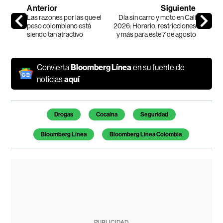
Anterior
Siguiente
Las razones por las que el
Día sin carro y moto en Cali
peso colombiano está
2026: Horario, restricciones
siendo tan atractivo
y más para este 7 de agosto
Convierta
Bloomberg Línea
en su fuente de
noticias
aquí
Temas de este artículo
Drogas
Cocaína
Seguridad
Bloomberg Línea
Bloomberg Línea Colombia
PUBLICIDAD