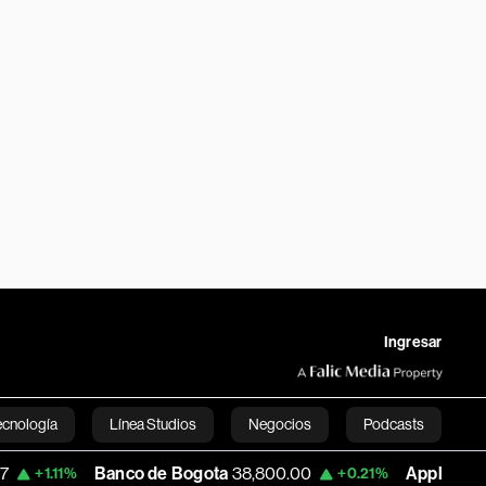
Ingresar
ecnología
Línea Studios
Negocios
Podcasts
Banco de Bogota
38,800.00
Apple
303.27
+0.21%
-1.7
English