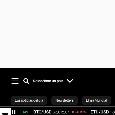
Seleccione un país
Las noticias del día
Newsletters
Línea Mundial
BTC/USD
63,618.67
ETH/USD
1,857.935
+0.41%
-0.19%
Bloomberg 