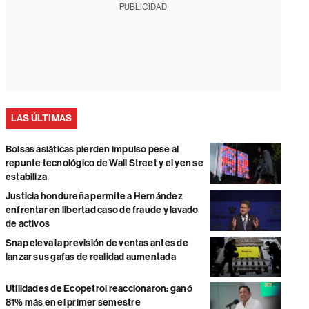
PUBLICIDAD
LAS ÚLTIMAS
Bolsas asiáticas pierden impulso pese al
repunte tecnológico de Wall Street y el yen se
estabiliza
Justicia hondureña permite a Hernández
enfrentar en libertad caso de fraude y lavado
de activos
Snap eleva la previsión de ventas antes de
lanzar sus gafas de realidad aumentada
Utilidades de Ecopetrol reaccionaron: ganó
81% más en el primer semestre