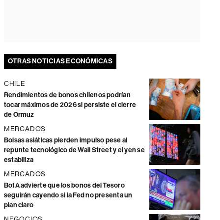
OTRAS NOTICIAS ECONÓMICAS
CHILE
Rendimientos de bonos chilenos podrían
tocar máximos de 2026 si persiste el cierre
de Ormuz
MERCADOS
Bolsas asiáticas pierden impulso pese al
repunte tecnológico de Wall Street y el yen se
estabiliza
MERCADOS
BofA advierte que los bonos del Tesoro
seguirán cayendo si la Fed no presenta un
plan claro
NEGOCIOS