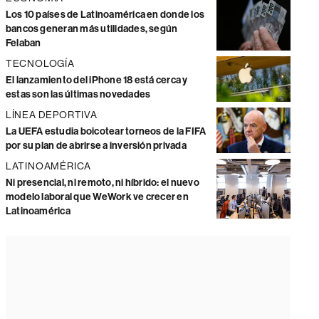
Los 10 países de Latinoamérica en donde los
bancos generan más utilidades, según
Felaban
TECNOLOGÍA
El lanzamiento del iPhone 18 está cerca y
estas son las últimas novedades
LÍNEA DEPORTIVA
La UEFA estudia boicotear torneos de la FIFA
por su plan de abrirse a inversión privada
LATINOAMÉRICA
Ni presencial, ni remoto, ni híbrido: el nuevo
modelo laboral que WeWork ve crecer en
Latinoamérica