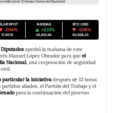
constitucional. (Cortesía: Cámara de Diputados)
ÓLAR SPOT
NASDAQ
BTC/USD
-0.14%
+2.13%
-0.16%
17.3075
25,913.90
63,638.23
e Diputados
aprobó la mañana de este
ndrés Manuel López Obrador para que
el
dia Nacional
, una corporación de seguridad
ivil.
 particular la iniciativa
después de 12 horas
artidos aliados, el Partido del Trabajo y el
 Senado
para la continuación del proceso