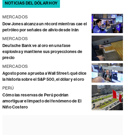
NOTICIAS DEL DÓLAR HOY
MERCADOS
Dow Jones alcanza un récord mientras cae el
petróleo por señales de alivio desde Irán
MERCADOS
Deutsche Bank ve al oro en una fase
explosiva y mantiene sus proyecciones de
precio
MERCADOS
Agosto pone a prueba a Wall Street: qué dice
la historia sobre el S&P 500, el dólar y el oro
PERÚ
Cómo las reservas de Perú podrían
amortiguar el impacto del fenómeno de El
Niño Costero