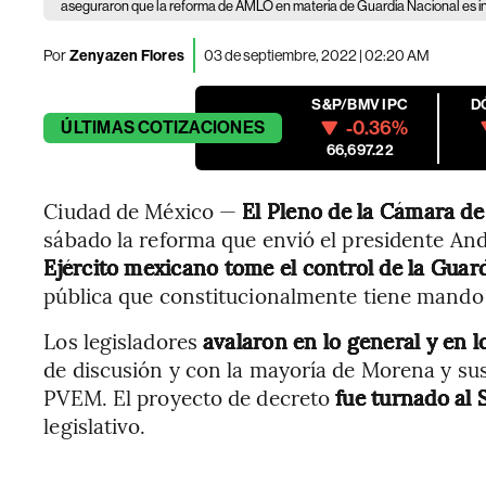
aseguraron que la reforma de AMLO en materia de Guardia Nacional es in
Por
Zenyazen Flores
03 de septiembre, 2022 | 02:20 AM
S&P/BMV IPC
D
-0.36%
ÚLTIMAS
COTIZACIONES
66,697.22
Ciudad de México —
El Pleno de la Cámara d
sábado la reforma que envió el presidente A
Ejército mexicano tome el control de la Guar
pública que constitucionalmente tiene mando c
Los legisladores
avalaron en lo general y en lo
de discusión y con la mayoría de Morena y sus p
PVEM. El proyecto de decreto
fue turnado al
legislativo.