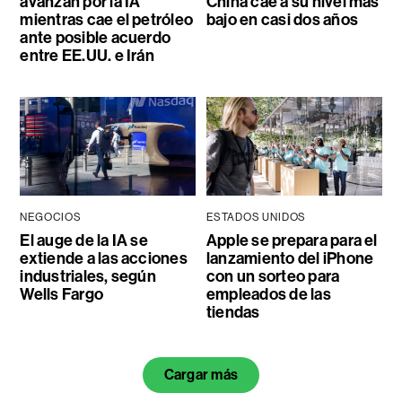
avanzan por la IA
China cae a su nivel más
mientras cae el petróleo
bajo en casi dos años
ante posible acuerdo
entre EE.UU. e Irán
NEGOCIOS
ESTADOS UNIDOS
El auge de la IA se
Apple se prepara para el
extiende a las acciones
lanzamiento del iPhone
industriales, según
con un sorteo para
Wells Fargo
empleados de las
tiendas
Cargar más