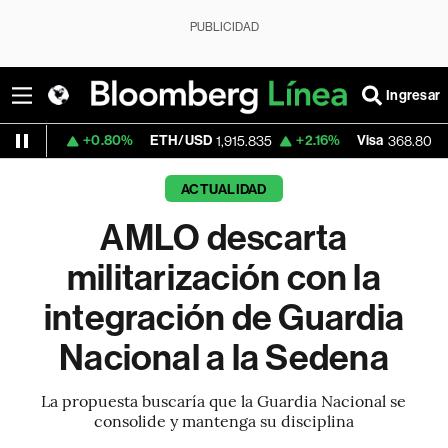
PUBLICIDAD
Ingresar
+0.80%
ETH/USD
+2.16%
Visa
-0.21%
Me
1,915.835
368.80
ACTUALIDAD
AMLO descarta
militarización con la
integración de Guardia
Nacional a la Sedena
La propuesta buscaría que la Guardia Nacional se
consolide y mantenga su disciplina