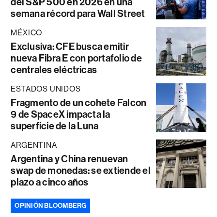
del S&P 500 en 2026 en una
semana récord para Wall Street
MÉXICO
Exclusiva: CFE busca emitir
nueva Fibra E con portafolio de
centrales eléctricas
ESTADOS UNIDOS
Fragmento de un cohete Falcon
9 de SpaceX impacta la
superficie de la Luna
ARGENTINA
Argentina y China renuevan
swap de monedas: se extiende el
plazo a cinco años
OPINIÓN BLOOMBERG