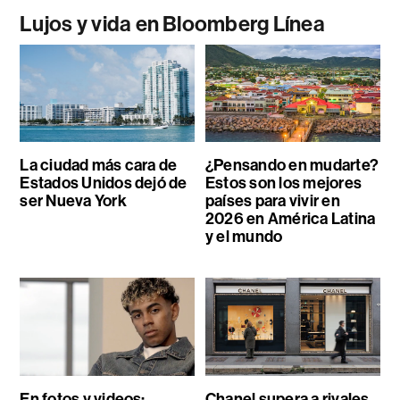
Lujos y vida en Bloomberg Línea
La ciudad más cara de
¿Pensando en mudarte?
Estados Unidos dejó de
Estos son los mejores
ser Nueva York
países para vivir en
2026 en América Latina
y el mundo
En fotos y videos:
Chanel supera a rivales