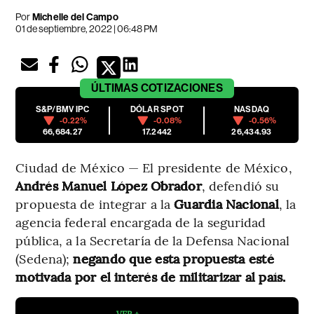
Por
Michelle del Campo
01 de septiembre, 2022 | 06:48 PM
ÚLTIMAS
COTIZACIONES
S&P/BMV IPC
DÓLAR SPOT
NASDAQ
-0.22%
-0.08%
-0.56%
66,684.27
17.2442
26,434.93
Ciudad de México — El presidente de México,
Andrés Manuel López Obrador
, defendió su
propuesta de integrar a la
Guardia Nacional
, la
agencia federal encargada de la seguridad
pública, a la Secretaría de la Defensa Nacional
(Sedena);
negando que esta propuesta esté
motivada por el interés de militarizar al país.