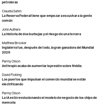
petroleras
Claudia Sahm
La Reserva Federal tiene que empezar a escuchar a la gente
común
John Authers
La historia de dos burbujas y el riesgo de una tercera
Matthew Brooker
Inglaterra fue, después de todo, la gran ganadora del Mundial
2026
Parmy Olson
Anthropic acaba de aumentar la presión sobre Nvidia
David Fickling
Los puertos que impulsan el comercio mundial se están
electrificando
Parmy Olson
La IA está revolucionando el modelo de negocio de los chips de
memoria