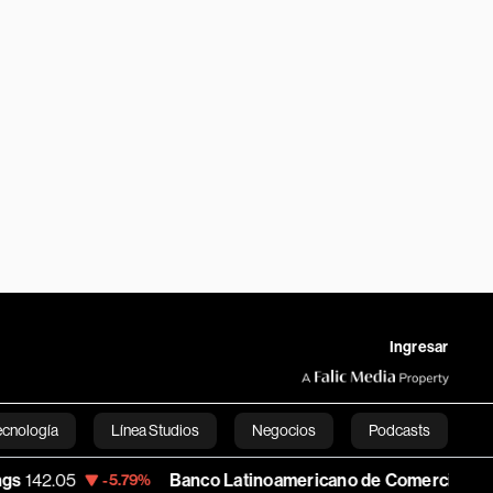
Ingresar
ecnología
Línea Studios
Negocios
Podcasts
Banco Latinoamericano de Comercio Exterior
57.79
-5.79%
English