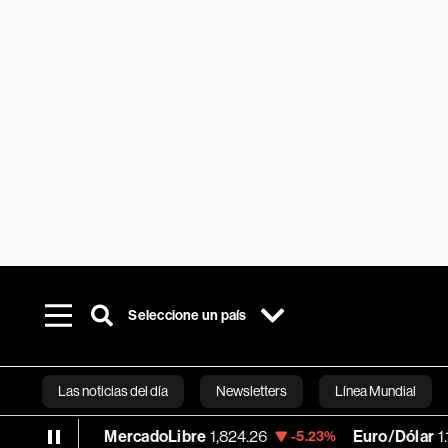
Seleccione un país
Las noticias del día
Newsletters
Línea Mundial
MercadoLibre
1,824.26
Euro/Dólar
1.1522
8%
-5.23%
-0.
Bloomberg 