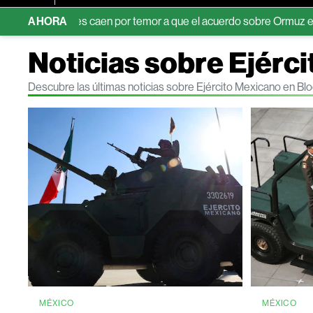
entes caen por temor a que el acuerdo sobre Ormuz eleve las ten
AHORA
Noticias sobre Ejérc
Descubre las últimas noticias sobre Ejército Mexicano en B
MÉXICO
MÉXICO