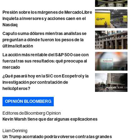
Presión sobre los márgenes de MercadoLibre
inquieta a inversores y acciones caen en el
Nasdaq
Caputo suma dólares mientras analistas se
preguntan a dónde fueron los pesos de la
última licitación
La acción más rentable del S&P 500 cae con
fuerza tras sus resultados: qué preocupa al
mercado
¿Qué pasará hoy en la SIC con Ecopetrol y la
investigación por contratación de
helicópteros?
OPINIÓN BLOOMBERG
Editores de Bloomberg Opinion
Kevin Warsh tiene que dar algunas explicaciones
Liam Denning
Un Trump acorralado podría volverse contra las grandes