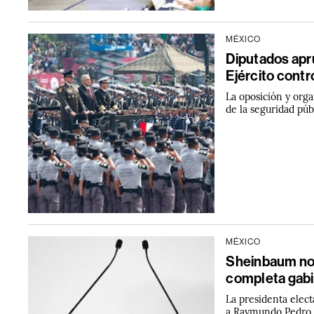
MÉXICO
Diputados apr
Ejército contr
La oposición y orga
de la seguridad pú
MÉXICO
Sheinbaum nom
completa gab
La presidenta elect
a Raymundo Pedro M