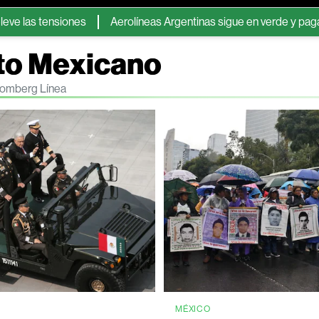
siones
Aerolíneas Argentinas sigue en verde y pagará el impues
ito Mexicano
loomberg Línea
MÉXICO