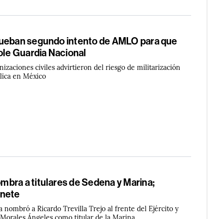
ueban segundo intento de AMLO para que
ole Guardia Nacional
nizaciones civiles advirtieron del riesgo de militarización
blica en México
bra a titulares de Sedena y Marina;
inete
a nombró a Ricardo Trevilla Trejo al frente del Ejército y
orales Ángeles como titular de la Marina