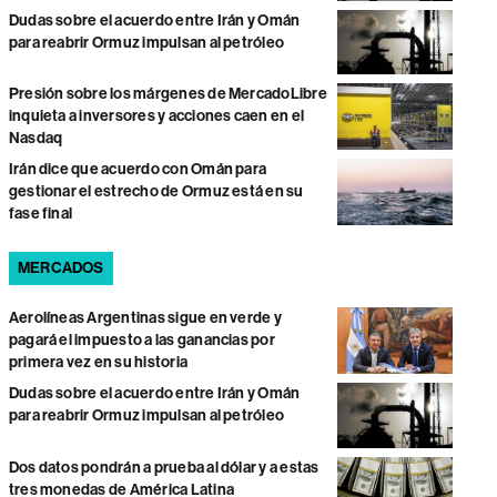
Dudas sobre el acuerdo entre Irán y Omán
para reabrir Ormuz impulsan al petróleo
Presión sobre los márgenes de MercadoLibre
inquieta a inversores y acciones caen en el
Nasdaq
Irán dice que acuerdo con Omán para
gestionar el estrecho de Ormuz está en su
fase final
MERCADOS
Aerolíneas Argentinas sigue en verde y
pagará el impuesto a las ganancias por
primera vez en su historia
Dudas sobre el acuerdo entre Irán y Omán
para reabrir Ormuz impulsan al petróleo
Dos datos pondrán a prueba al dólar y a estas
tres monedas de América Latina