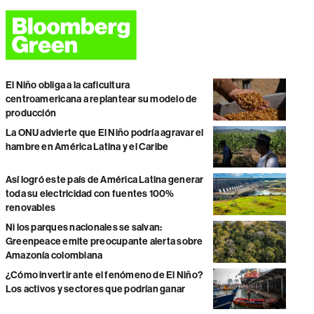
El Niño obliga a la caficultura
centroamericana a replantear su modelo de
producción
La ONU advierte que El Niño podría agravar el
hambre en América Latina y el Caribe
Así logró este país de América Latina generar
toda su electricidad con fuentes 100%
renovables
Ni los parques nacionales se salvan:
Greenpeace emite preocupante alerta sobre
Amazonía colombiana
¿Cómo invertir ante el fenómeno de El Niño?
Los activos y sectores que podrían ganar