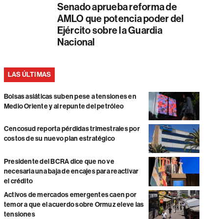
Senado aprueba reforma de
AMLO que potencia poder del
Ejército sobre la Guardia
Nacional
LAS ÚLTIMAS
Bolsas asiáticas suben pese a tensiones en
Medio Oriente y al repunte del petróleo
Cencosud reporta pérdidas trimestrales por
costos de su nuevo plan estratégico
Presidente del BCRA dice que no ve
necesaria una baja de encajes para reactivar
el crédito
Activos de mercados emergentes caen por
temor a que el acuerdo sobre Ormuz eleve las
tensiones