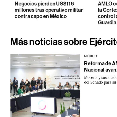
Negocios pierden US$116
AMLO co
millones tras operativo militar
la Corte
contra capo en México
control 
Guardia
Más noticias sobre Ejérc
MÉXICO
Reforma de AM
Nacional avan
Morena y sus aliad
del Senado para su