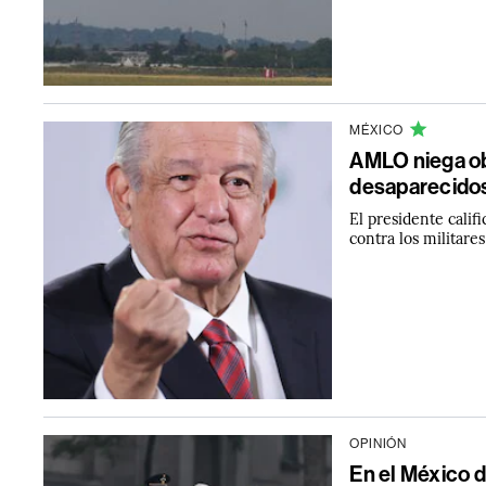
MÉXICO
AMLO niega ob
desaparecidos
El presidente calif
contra los militare
OPINIÓN
En el México d