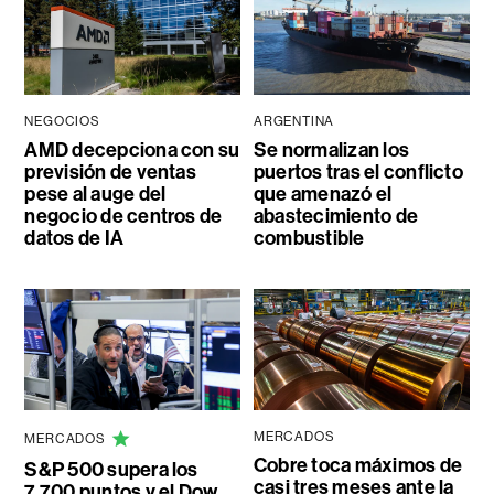
NEGOCIOS
ARGENTINA
AMD decepciona con su
Se normalizan los
previsión de ventas
puertos tras el conflicto
pese al auge del
que amenazó el
negocio de centros de
abastecimiento de
datos de IA
combustible
MERCADOS
MERCADOS
Cobre toca máximos de
S&P 500 supera los
casi tres meses ante la
7.700 puntos y el Dow