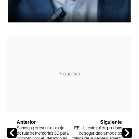
PUBLICIDAD
Anterior
Siguiente
Samsung presenta su hoja
EE.UU. eximirá de pruebas
de ruta de memorias 3D para
de seguridad a modelos
competir por el liderazgo en
chinos de IA de peso abierto