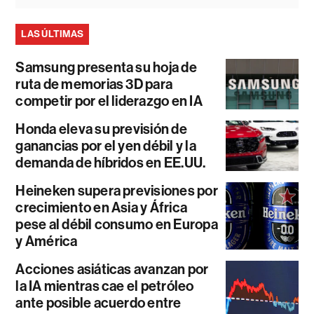
LAS ÚLTIMAS
Samsung presenta su hoja de
ruta de memorias 3D para
competir por el liderazgo en IA
Honda eleva su previsión de
ganancias por el yen débil y la
demanda de híbridos en EE.UU.
Heineken supera previsiones por
crecimiento en Asia y África
pese al débil consumo en Europa
y América
Acciones asiáticas avanzan por
la IA mientras cae el petróleo
ante posible acuerdo entre