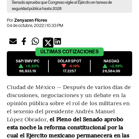
Senado aprueba que Congreso vigile al Ejército en tareas de
seguridad pública hasta 2028
Por
Zenyazen Flores
04 de octubre, 2022 | 10:33 PM
ÚLTIMAS
COTIZACIONES
S&P/BMV IPC
DÓLAR SPOT
NASDAQ
+0.20%
-0.19%
+2.59%
66,833.16
17.2257
26,584.99
Ciudad de México — Después de varios días de
discusiones, negociaciones y un debate en la
opinión pública sobre el rol de los militares en
el sexenio del presidente Andrés Manuel
López Obrador,
el Pleno del Senado aprobó
esta noche la reforma constitucional por la
cual el Ejército mexicano permanecerá en las