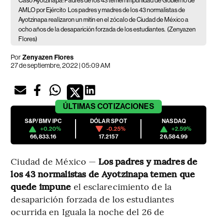
Caso Ayotzinapa: Padres de los 43 temen impunidad de Gobierno de
AMLO por Ejército
Los padres y madres de los 43 normalistas de
Ayotzinapa realizaron un mitin en el zócalo de Ciudad de México a
ocho años de la desaparición forzada de los estudiantes.
(Zenyazen
Flores)
Por
Zenyazen Flores
27 de septiembre, 2022 | 05:09 AM
ÚLTIMAS
COTIZACIONES
S&P/BMV IPC
DÓLAR SPOT
NASDAQ
+0.20%
-0.25%
+2.59%
66,833.16
17.2157
26,584.99
Ciudad de México —
Los padres y madres de
los 43 normalistas de Ayotzinapa
temen que
quede impune
el esclarecimiento de la
desaparición forzada de los estudiantes
ocurrida en Iguala la noche del 26 de