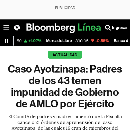
PUBLICIDAD
Ingresar
+1.07%
MercadoLibre
-0.55%
Banco de Bogota
1,890.05
38,80
ACTUALIDAD
Caso Ayotzinapa: Padres
de los 43 temen
impunidad de Gobierno
de AMLO por Ejército
El Comité de padres y madres lamentó que la Fiscalía
canceló 21 órdenes de aprehensión del caso
Ayotzinapa, de las cuales 16 eran de miembros del