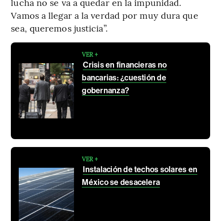
lucha no se va a quedar en la impunidad.
Vamos a llegar a la verdad por muy dura que
sea, queremos justicia”.
VER +
Crisis en financieras no
bancarias: ¿cuestión de
gobernanza?
VER +
Instalación de techos solares en
México se desacelera