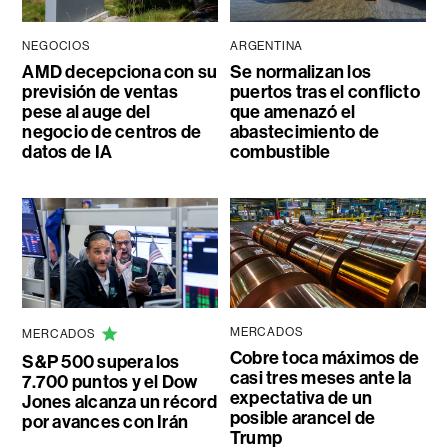
NEGOCIOS
ARGENTINA
AMD decepciona con su
Se normalizan los
previsión de ventas
puertos tras el conflicto
pese al auge del
que amenazó el
negocio de centros de
abastecimiento de
datos de IA
combustible
MERCADOS
MERCADOS
Cobre toca máximos de
S&P 500 supera los
casi tres meses ante la
7.700 puntos y el Dow
expectativa de un
Jones alcanza un récord
posible arancel de
por avances con Irán
Trump