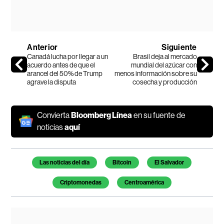
Anterior
Siguiente
Canadá lucha por llegar a un
Brasil deja al mercado
acuerdo antes de que el
mundial del azúcar con
arancel del 50% de Trump
menos información sobre su
agrave la disputa
cosecha y producción
Convierta
Bloomberg Línea
en su fuente de
noticias
aquí
Temas de este artículo
Las noticias del día
Bitcoin
El Salvador
Criptomonedas
Centroamérica