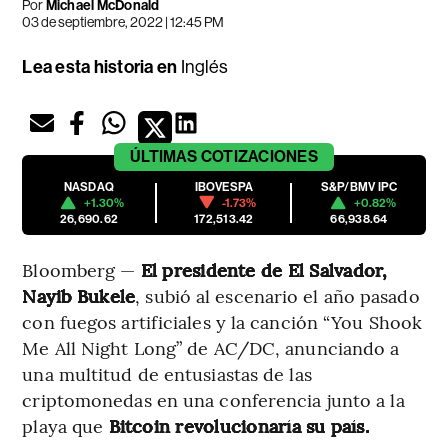
Por
Michael McDonald
03 de septiembre, 2022 | 12:45 PM
Lea esta historia en
Inglés
ÚLTIMAS
COTIZACIONES
NASDAQ
IBOVESPA
S&P/BMV IPC
+1.30%
-1.73%
+0.82%
26,690.62
172,513.42
66,938.64
Bloomberg —
El presidente de El Salvador,
Nayib Bukele
, subió al escenario el año pasado
con fuegos artificiales y la canción “You Shook
Me All Night Long” de AC/DC, anunciando a
una multitud de entusiastas de las
criptomonedas en una conferencia junto a la
playa que
Bitcoin revolucionaría su país.