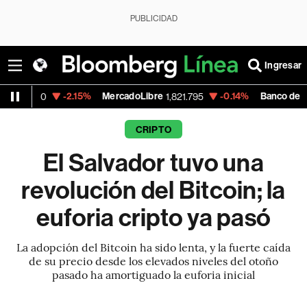
PUBLICIDAD
Ingresar
-2.15%
MercadoLibre
-0.14%
Banco de Bogota
1,821.795
38,90
CRIPTO
El Salvador tuvo una
revolución del Bitcoin; la
euforia cripto ya pasó
La adopción del Bitcoin ha sido lenta, y la fuerte caída
de su precio desde los elevados niveles del otoño
pasado ha amortiguado la euforia inicial