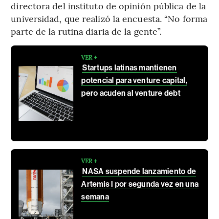
directora del instituto de opinión pública de la
universidad, que realizó la encuesta. “No forma
parte de la rutina diaria de la gente”.
VER +
Startups latinas mantienen
potencial para venture capital,
pero acuden al venture debt
VER +
NASA suspende lanzamiento de
Artemis I por segunda vez en una
semana