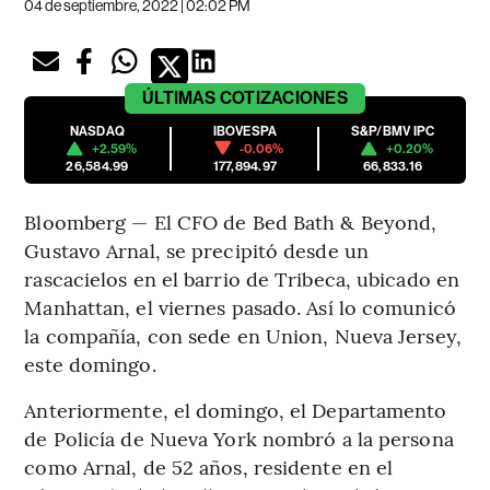
04 de septiembre, 2022 | 02:02 PM
ÚLTIMAS
COTIZACIONES
NASDAQ
IBOVESPA
S&P/BMV IPC
+2.59%
-0.06%
+0.20%
26,584.99
177,894.97
66,833.16
Bloomberg — El CFO de Bed Bath & Beyond,
Gustavo Arnal, se precipitó desde un
rascacielos en el barrio de Tribeca, ubicado en
Manhattan, el viernes pasado. Así lo comunicó
la compañía, con sede en Union, Nueva Jersey,
este domingo.
Anteriormente, el domingo, el Departamento
de Policía de Nueva York nombró a la persona
como Arnal, de 52 años, residente en el