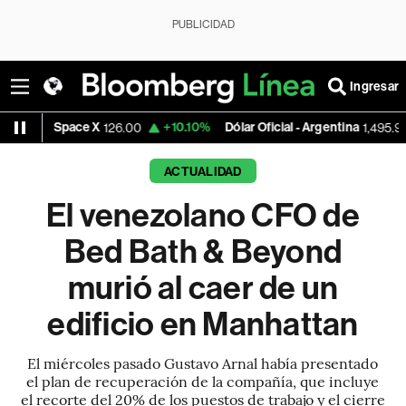
PUBLICIDAD
Ingresar
ace X
+10.10%
Dólar Oficial - Argentina
+0.1
126.00
1,495.9529
ACTUALIDAD
El venezolano CFO de
Bed Bath & Beyond
murió al caer de un
edificio en Manhattan
El miércoles pasado Gustavo Arnal había presentado
el plan de recuperación de la compañía, que incluye
el recorte del 20% de los puestos de trabajo y el cierre