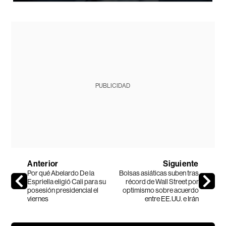
PUBLICIDAD
Anterior
Siguiente
Por qué Abelardo De la
Bolsas asiáticas suben tras
Espriella eligió Cali para su
récord de Wall Street por
posesión presidencial el
optimismo sobre acuerdo
viernes
entre EE.UU. e Irán