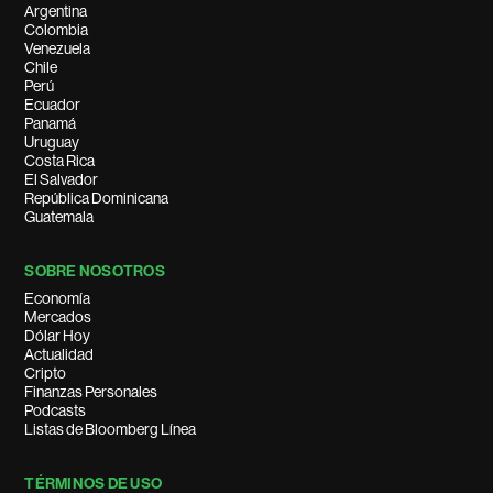
Argentina
Colombia
Venezuela
Chile
Perú
Ecuador
Panamá
Uruguay
Costa Rica
El Salvador
República Dominicana
Guatemala
SOBRE NOSOTROS
Economía
Mercados
Dólar Hoy
Actualidad
Cripto
Finanzas Personales
Podcasts
Listas de Bloomberg Línea
TÉRMINOS DE USO