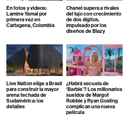
En fotos y videos:
Chanel supera a rivales
Lamine Yamal por
del lujo con crecimiento
primera vez en
de dos dígitos,
Cartagena, Colombia
impulsado por los
diseños de Blazy
Live Nation elige a Brasil
¿Habrá secuela de
para construir la mayor
‘Barbie’? Los millonarios
arena techada de
sueldos de Margot
Sudamérica: los
Robbie y Ryan Gosling
detalles
complican una nueva
película