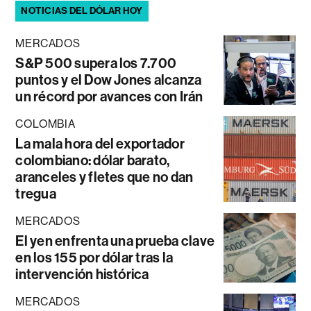
NOTICIAS DEL DÓLAR HOY
MERCADOS
S&P 500 supera los 7.700
puntos y el Dow Jones alcanza
un récord por avances con Irán
COLOMBIA
La mala hora del exportador
colombiano: dólar barato,
aranceles y fletes que no dan
tregua
MERCADOS
El yen enfrenta una prueba clave
en los 155 por dólar tras la
intervención histórica
MERCADOS