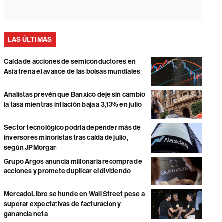
LAS ÚLTIMAS
Caída de acciones de semiconductores en
Asia frena el avance de las bolsas mundiales
Analistas prevén que Banxico deje sin cambio
la tasa mientras inflación baja a 3,13% en julio
Sector tecnológico podría depender más de
inversores minoristas tras caída de julio,
según JPMorgan
Grupo Argos anuncia millonaria recompra de
acciones y promete duplicar el dividendo
MercadoLibre se hunde en Wall Street pese a
superar expectativas de facturación y
ganancia neta