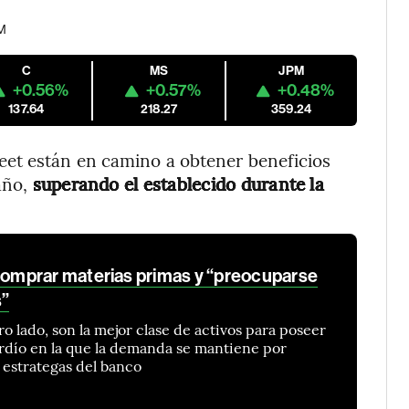
AM
C
MS
JPM
+0.56%
+0.57%
+0.48%
137.64
218.27
359.24
et están en camino a obtener beneficios
año,
superando el establecido durante la
mprar materias primas y “preocuparse
s”
ro lado, son la mejor clase de activos para poseer
ardío en la que la demanda se mantiene por
n estrategas del banco