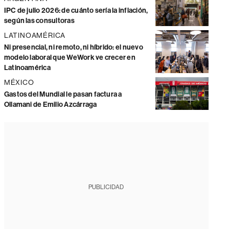
IPC de julio 2026: de cuánto sería la inflación,
según las consultoras
LATINOAMÉRICA
Ni presencial, ni remoto, ni híbrido: el nuevo
modelo laboral que WeWork ve crecer en
Latinoamérica
MÉXICO
Gastos del Mundial le pasan factura a
Ollamani de Emilio Azcárraga
PUBLICIDAD