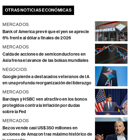
OTRAS NOTICIAS ECONÓMICAS
MERCADOS
Bank of America prevé que el yen se aprecie
6% frente al dólar a finales de 2026
MERCADOS
Caída de acciones de semiconductores en
Asia frena el avance de las bolsas mundiales
NEGOCIOS
Google pierde a destacados veteranos de IA
en una profunda reorganización del liderazgo
MERCADOS
Barclays y HSBC ven atractivo en los bonos
protegidos contra la inflación por dudas
sobre la Fed
MERCADOS
Bezos vende casi US$350 millones en
acciones de Amazon tras máximo histórico de