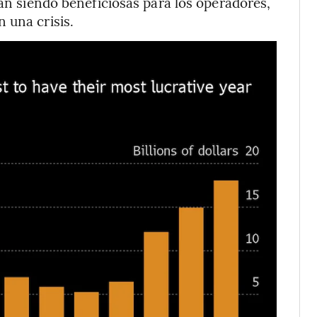
tán siendo beneficiosas para los operadores,
 una crisis.