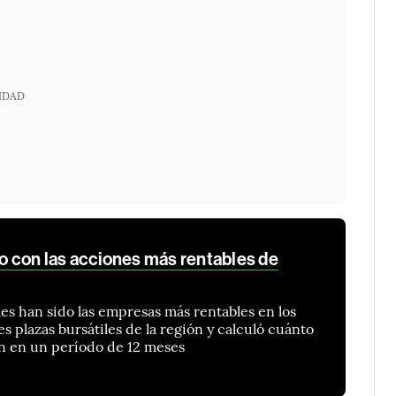
IDAD
 con las acciones más rentables de
es han sido las empresas más rentables en los
es plazas bursátiles de la región y calculó cuánto
ón en un período de 12 meses