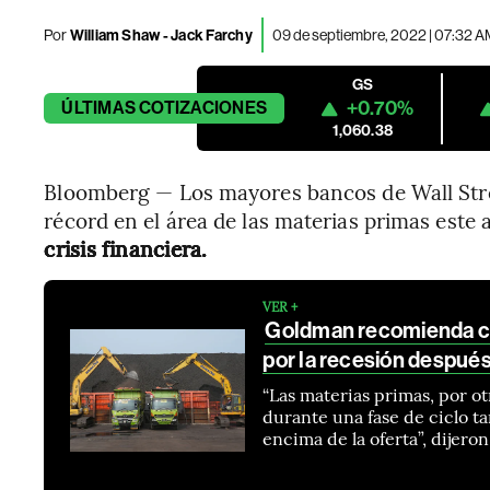
Por
William Shaw - Jack Farchy
09 de septiembre, 2022 | 07:32 
GS
+0.70%
ÚLTIMAS
COTIZACIONES
1,060.38
Bloomberg — Los mayores bancos de Wall Stre
récord en el área de las materias primas este 
crisis financiera.
VER +
Goldman recomienda co
por la recesión despué
“Las materias primas, por ot
durante una fase de ciclo t
encima de la oferta”, dijero