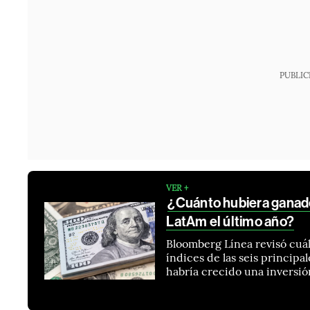
PUBLIC
VER +
¿Cuánto hubiera ganado
LatAm el último año?
Bloomberg Línea revisó cuál
índices de las seis principal
habría crecido una inversi