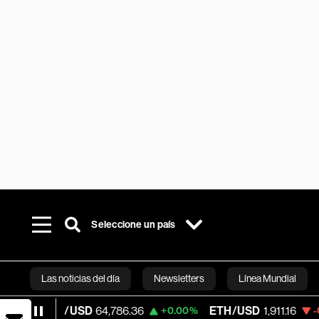
Seleccione un país
Las noticias del día
Newsletters
Línea Mundial
C/USD
64,786.36
ETH/USD
1,911.16
Visa
+0.00%
-0.24%
Bloomberg 