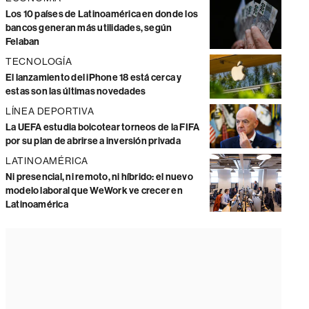
Los 10 países de Latinoamérica en donde los
bancos generan más utilidades, según
Felaban
TECNOLOGÍA
El lanzamiento del iPhone 18 está cerca y
estas son las últimas novedades
LÍNEA DEPORTIVA
La UEFA estudia boicotear torneos de la FIFA
por su plan de abrirse a inversión privada
LATINOAMÉRICA
Ni presencial, ni remoto, ni híbrido: el nuevo
modelo laboral que WeWork ve crecer en
Latinoamérica