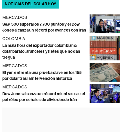
NOTICIAS DEL DÓLAR HOY
MERCADOS
S&P 500 supera los 7.700 puntos y el Dow
Jones alcanza un récord por avances con Irán
COLOMBIA
La mala hora del exportador colombiano:
dólar barato, aranceles y fletes que no dan
tregua
MERCADOS
El yen enfrenta una prueba clave en los 155
por dólar tras la intervención histórica
MERCADOS
Dow Jones alcanza un récord mientras cae el
petróleo por señales de alivio desde Irán