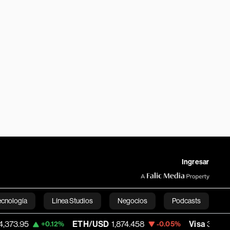
Ingresar
ecnología
Línea Studios
Negocios
Podcasts
ETH/USD
1,874.458
Visa
369.59
+0.12%
-0.05%
+1.07
English