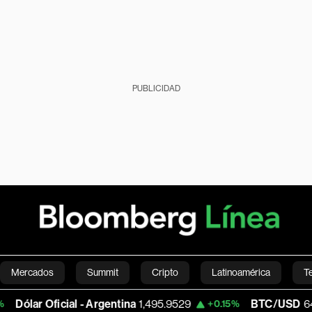
PUBLICIDAD
Mercados
Summit
Cripto
Latinoamérica
T
ficial - Argentina
1,495.9529
BTC/USD
64,373.95
+0.15%
Green
Economía
Estilo de vida
Mundo
Videos