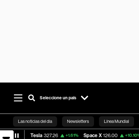
Seleccione un país
Las noticias del día
Newsletters
Línea Mundial
Tesla
327.26
Space X
126.00
Dólar O
4%
+1.61%
+10.10%
Bloomberg 