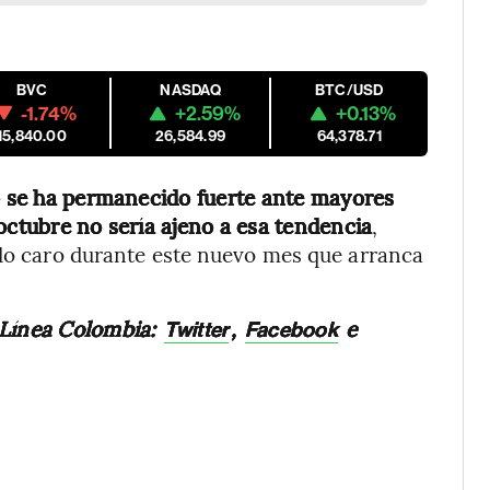
BVC
NASDAQ
BTC/USD
-1.74%
+2.59%
+0.13%
15,840.00
26,584.99
64,378.71
o se ha permanecido fuerte ante mayores
octubre no sería ajeno a esa tendencia
,
ndo caro durante este nuevo mes que arranca
 Línea Colombia:
,
e
Twitter
Facebook