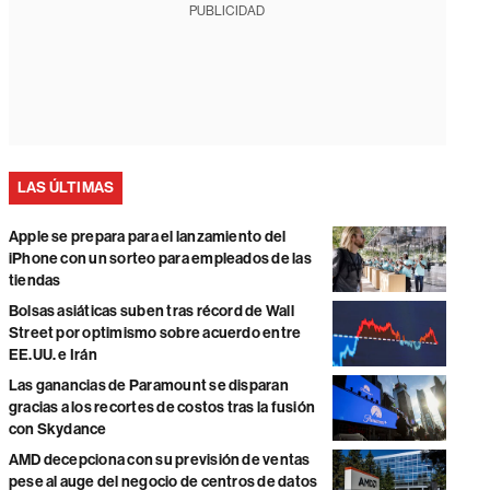
PUBLICIDAD
LAS ÚLTIMAS
Apple se prepara para el lanzamiento del
iPhone con un sorteo para empleados de las
tiendas
Bolsas asiáticas suben tras récord de Wall
Street por optimismo sobre acuerdo entre
EE.UU. e Irán
Las ganancias de Paramount se disparan
gracias a los recortes de costos tras la fusión
con Skydance
AMD decepciona con su previsión de ventas
pese al auge del negocio de centros de datos