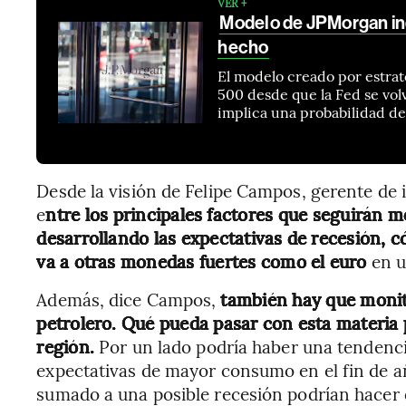
VER +
Modelo de JPMorgan ind
hecho
El modelo creado por estrat
500 desde que la Fed se vo
implica una probabilidad d
Desde la visión de Felipe Campos, gerente de i
e
ntre los principales factores que seguirán 
desarrollando las expectativas de recesión, c
va a otras monedas fuertes como el euro
en u
Además, dice Campos,
también hay que monit
petrolero. Qué pueda pasar con esta materia 
región.
Por un lado podría haber una tendencia
expectativas de mayor consumo en el fin de a
sumado a una posible recesión podrían hacer q