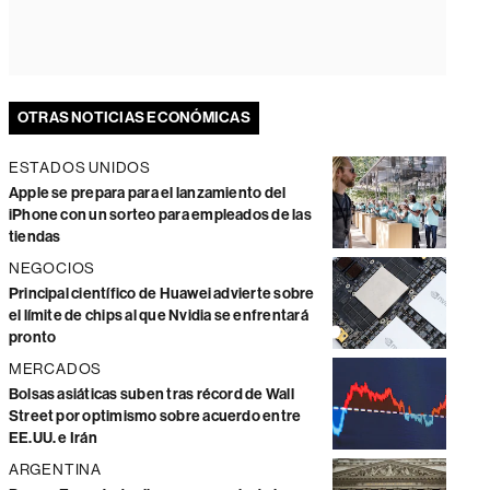
OTRAS NOTICIAS ECONÓMICAS
ESTADOS UNIDOS
Apple se prepara para el lanzamiento del
iPhone con un sorteo para empleados de las
tiendas
NEGOCIOS
Principal científico de Huawei advierte sobre
el límite de chips al que Nvidia se enfrentará
pronto
MERCADOS
Bolsas asiáticas suben tras récord de Wall
Street por optimismo sobre acuerdo entre
EE.UU. e Irán
ARGENTINA