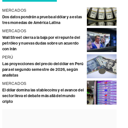
MERCADOS
Dos datos pondrán a prueba al dólar y a estas
tres monedas de América Latina
MERCADOS
Wall Street cierra a la baja por el repunte del
petróleo y nuevas dudas sobre un acuerdo
con Irán
PERÚ
Las proyecciones del precio del dólar en Perú
para el segundo semestre de 2026, según
analistas
MERCADOS
El dólar domina las stablecoins y el avance del
sector lleva el debate más allá del mundo
cripto