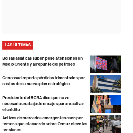
LAS ÚLTIMAS
Bolsas asiáticas suben pese a tensiones en
Medio Oriente y al repunte del petróleo
Cencosud reporta pérdidas trimestrales por
costos de su nuevo plan estratégico
Presidente del BCRA dice que no ve
necesaria una baja de encajes para reactivar
el crédito
Activos de mercados emergentes caen por
temor a que el acuerdo sobre Ormuz eleve las
tensiones