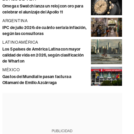
Omega x Swatch lanza un reloj con oro para
celebrar el alunizaje del Apollo 11
ARGENTINA
IPC de julio 2026: de cuánto sería la inflación,
según las consultoras
LATINOAMÉRICA
Los 5 países de América Latina con mayor
calidad de vida en 2026, según clasificación
de Wharton
MÉXICO
Gastos del Mundial le pasan factura a
Ollamani de Emilio Azcárraga
PUBLICIDAD