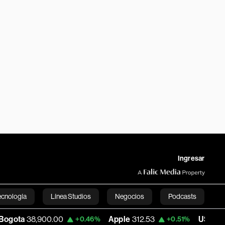
Ingresar
ecnología
Línea Studios
Negocios
Podcasts
0.00
Apple
312.53
USD COP
3,159.39
+0.46%
+0.51%
English