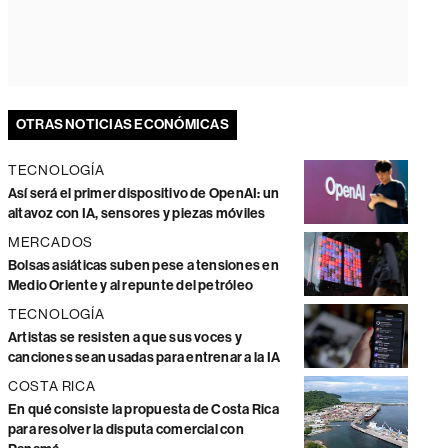
OTRAS NOTICIAS ECONÓMICAS
TECNOLOGÍA
Así será el primer dispositivo de OpenAI: un
altavoz con IA, sensores y piezas móviles
MERCADOS
Bolsas asiáticas suben pese a tensiones en
Medio Oriente y al repunte del petróleo
TECNOLOGÍA
Artistas se resisten a que sus voces y
canciones sean usadas para entrenar a la IA
COSTA RICA
En qué consiste la propuesta de Costa Rica
para resolver la disputa comercial con