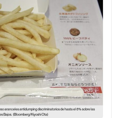
so aranceles antidumping discriminatorios de hasta el 8% sobre las
es Bajos.
(Bloomberg/Kiyoshi Ota)