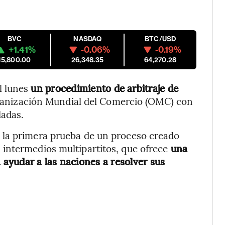
BVC
NASDAQ
BTC/USD
+1.41%
-0.06%
-0.19%
15,800.00
26,348.35
64,270.28
l lunes
un procedimiento de arbitraje de
rganización Mundial del Comercio (OMC) con
ladas.
 la primera prueba de un proceso creado
intermedios multipartitos, que ofrece
una
a ayudar a las naciones a resolver sus