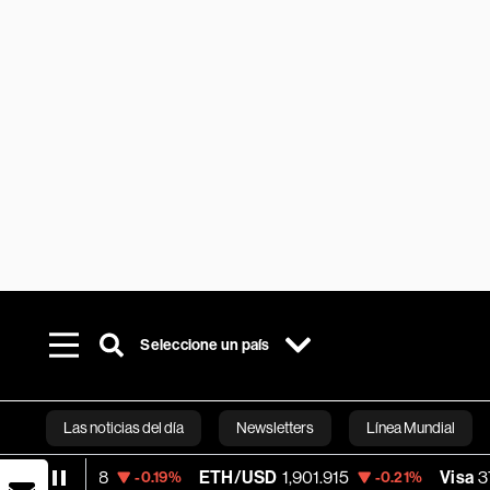
Seleccione un país
Las noticias del día
Newsletters
Línea Mundial
8
ETH/USD
1,901.915
Visa
370.47
-0.19%
-0.21%
+0.5
Bloomberg 